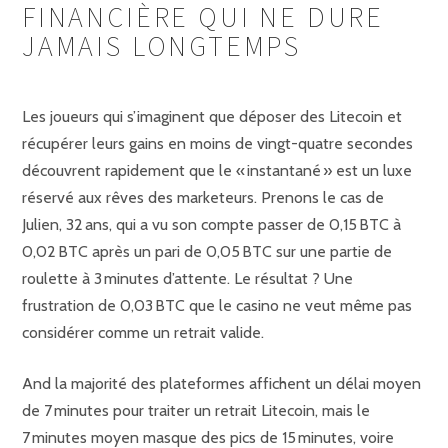
FINANCIÈRE QUI NE DURE
JAMAIS LONGTEMPS
Les joueurs qui s’imaginent que déposer des Litecoin et
récupérer leurs gains en moins de vingt-quatre secondes
découvrent rapidement que le « instantané » est un luxe
réservé aux rêves des marketeurs. Prenons le cas de
Julien, 32 ans, qui a vu son compte passer de 0,15 BTC à
0,02 BTC après un pari de 0,05 BTC sur une partie de
roulette à 3 minutes d’attente. Le résultat ? Une
frustration de 0,03 BTC que le casino ne veut même pas
considérer comme un retrait valide.
And la majorité des plateformes affichent un délai moyen
de 7 minutes pour traiter un retrait Litecoin, mais le
7 minutes moyen masque des pics de 15 minutes, voire