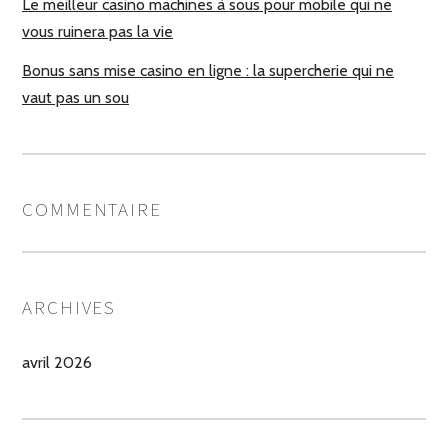
Le meilleur casino machines à sous pour mobile qui ne
vous ruinera pas la vie
Bonus sans mise casino en ligne : la supercherie qui ne
vaut pas un sou
COMMENTAIRE
ARCHIVES
avril 2026