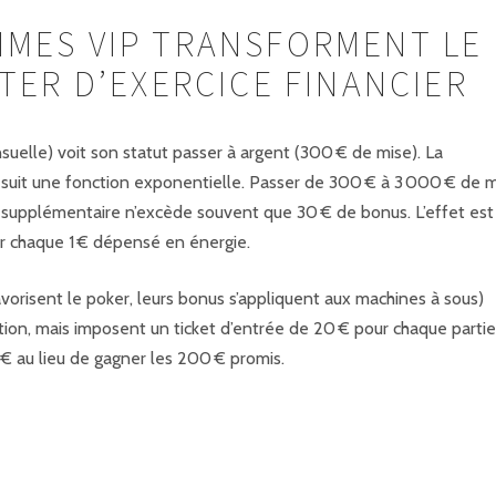
MES VIP TRANSFORMENT LE
TER D’EXERCICE FINANCIER
suelle) voit son statut passer à argent (300 € de mise). La
n suit une fonction exponentielle. Passer de 300 € à 3 000 € de m
ain supplémentaire n’excède souvent que 30 € de bonus. L’effet est
r chaque 1 € dépensé en énergie.
vorisent le poker, leurs bonus s’appliquent aux machines à sous)
ption, mais imposent un ticket d’entrée de 20 € pour chaque partie.
0 € au lieu de gagner les 200 € promis.