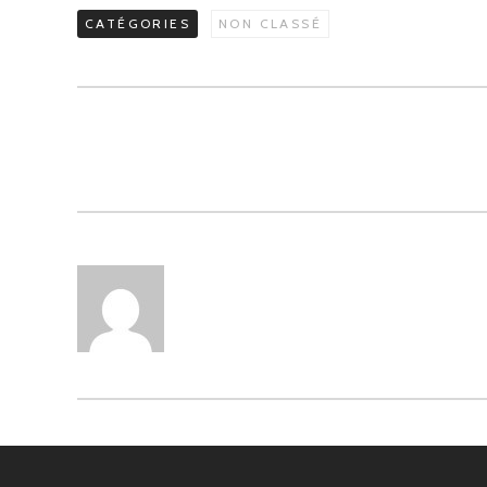
CATÉGORIES
NON CLASSÉ
ASSIGNER
LES
AUTEURS