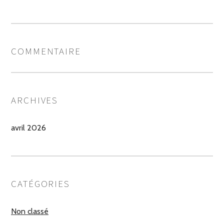
COMMENTAIRE
ARCHIVES
avril 2026
CATÉGORIES
Non classé