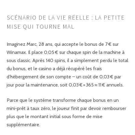
SCÉNARIO DE LA VIE RÉELLE : LA PETITE
MISE QUI TOURNE MAL
Imaginez Marc, 28 ans, qui accepte le bonus de 7 € sur
Winamax. Il place 0,05 € sur chaque spin de la machine à
sous classic. Après 140 spins, il a simplement perdu le total
du bonus, et le casino a déjà récupéré les frais
d’hébergement de son compte – un coût de 0,03 € par
jour pour la maintenance, soit 0,03 € × 365 ≈ 11 € annuels.
Parce que le système transforme chaque bonus en un
mini‑prêt à taux zéro, le joueur finit par devoir rembourser
plus que le montant initial sous forme de mise
supplémentaire.