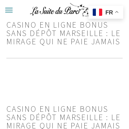
FR
CASINO EN LIGNE BONUS
SANS DÉPÔT MARSEILLE : LE
MIRAGE QUI NE PAIE JAMAIS
GALES
 ALENTOURS
CASINO EN LIGNE BONUS
SANS DÉPÔT MARSEILLE : LE
MIRAGE QUI NE PAIE JAMAIS