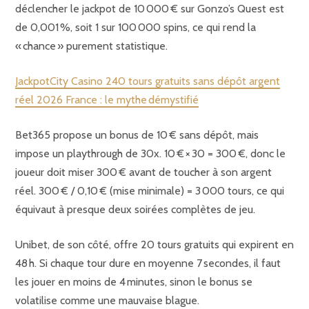
déclencher le jackpot de 10 000 € sur Gonzo’s Quest est
de 0,001 %, soit 1 sur 100 000 spins, ce qui rend la
« chance » purement statistique.
JackpotCity Casino 240 tours gratuits sans dépôt argent
réel 2026 France : le mythe démystifié
Bet365 propose un bonus de 10 € sans dépôt, mais
impose un playthrough de 30x. 10 € × 30 = 300 €, donc le
joueur doit miser 300 € avant de toucher à son argent
réel. 300 € / 0,10 € (mise minimale) = 3 000 tours, ce qui
équivaut à presque deux soirées complètes de jeu.
Unibet, de son côté, offre 20 tours gratuits qui expirent en
48 h. Si chaque tour dure en moyenne 7 secondes, il faut
les jouer en moins de 4 minutes, sinon le bonus se
volatilise comme une mauvaise blague.