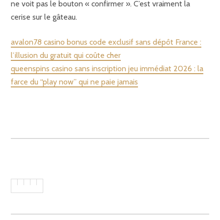
ne voit pas le bouton « confirmer ». C’est vraiment la
cerise sur le gâteau.
avalon78 casino bonus code exclusif sans dépôt France :
l’illusion du gratuit qui coûte cher
queenspins casino sans inscription jeu immédiat 2026 : la
farce du “play now” qui ne paie jamais