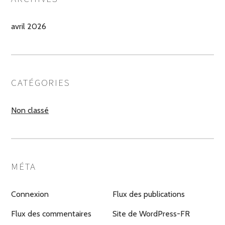
avril 2026
CATÉGORIES
Non classé
MÉTA
Connexion
Flux des publications
Flux des commentaires
Site de WordPress-FR