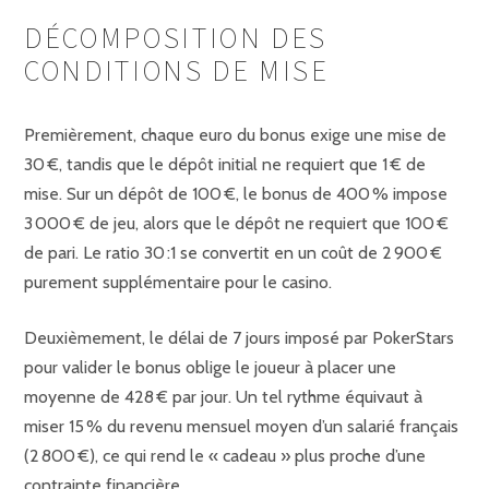
DÉCOMPOSITION DES
CONDITIONS DE MISE
Premièrement, chaque euro du bonus exige une mise de
30 €, tandis que le dépôt initial ne requiert que 1 € de
mise. Sur un dépôt de 100 €, le bonus de 400 % impose
3 000 € de jeu, alors que le dépôt ne requiert que 100 €
de pari. Le ratio 30 :1 se convertit en un coût de 2 900 €
purement supplémentaire pour le casino.
Deuxièmement, le délai de 7 jours imposé par PokerStars
pour valider le bonus oblige le joueur à placer une
moyenne de 428 € par jour. Un tel rythme équivaut à
miser 15 % du revenu mensuel moyen d’un salarié français
(2 800 €), ce qui rend le « cadeau » plus proche d’une
contrainte financière.