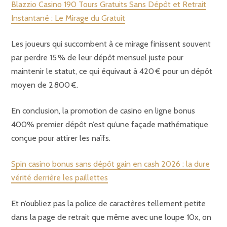
Blazzio Casino 190 Tours Gratuits Sans Dépôt et Retrait
Instantané : Le Mirage du Gratuit
Les joueurs qui succombent à ce mirage finissent souvent
par perdre 15 % de leur dépôt mensuel juste pour
maintenir le statut, ce qui équivaut à 420 € pour un dépôt
moyen de 2 800 €.
En conclusion, la promotion de casino en ligne bonus
400% premier dépôt n’est qu’une façade mathématique
conçue pour attirer les naïfs.
Spin casino bonus sans dépôt gain en cash 2026 : la dure
vérité derrière les paillettes
Et n’oubliez pas la police de caractères tellement petite
dans la page de retrait que même avec une loupe 10x, on