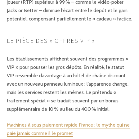
joueur (RTP) supérieur à 99 % – comme le vidéo‑poker
Jacks or Better – diminue l’écart entre le dépôt et le gain
potentiel, compensant partiellement le « cadeau » factice.
LE PIÈGE DES « OFFRES VIP »
Les établissements affichent souvent des programmes «
VIP » pour pousser les gros dépôts. En réalité, le statut
VIP ressemble davantage à un hôtel de chaîne discount
avec un nouveau panneau lumineux : l’apparence change,
mais les services restent les mêmes. Le prétendu «
traitement spécial » se traduit souvent par un bonus
supplémentaire de 10 % au lieu du 400 % initial.
Machines à sous paiement rapide France : le mythe qui ne
paie jamais comme il le promet