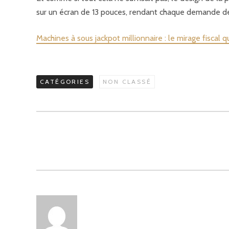
sur un écran de 13 pouces, rendant chaque demande de 
Machines à sous jackpot millionnaire : le mirage fiscal q
CATÉGORIES
NON CLASSÉ
ASSIGNER
LES