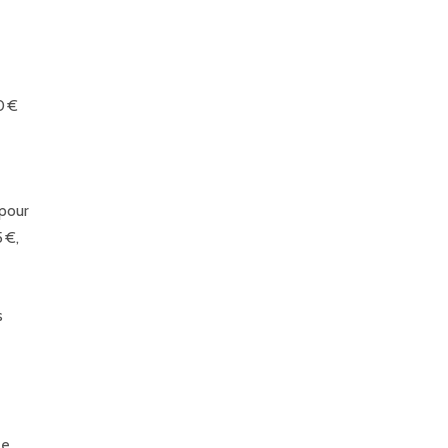
0 €
 pour
 €,
s
le