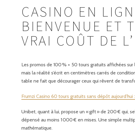
CASINO EN LIG
BIENVENUE ET T
VRAI COÛT DE L
Les promos de 100 % + 50 tours gratuits affichées sur 
mais la réalité s’écrit en centimètres carrés de conditi
table ne fait que décourager ceux qui rêvent de transf
Frumzi Casino 60 tours gratuits sans dépôt aujourd’hui
Unibet, quant à lui, propose un « gift » de 200 € qui, s
dépensé au moins 1 000 € en mises. Une simple multipli
mathématique.