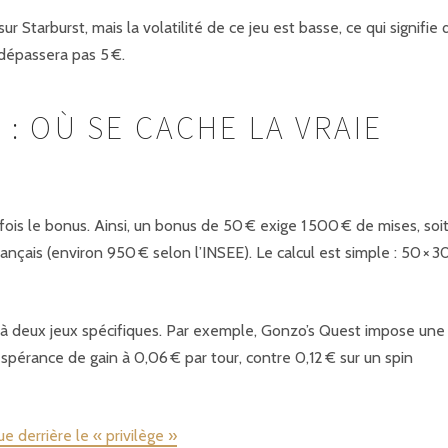
 Starburst, mais la volatilité de ce jeu est basse, ce qui signifie
dépassera pas 5 €.
: OÙ SE CACHE LA VRAIE
ois le bonus. Ainsi, un bonus de 50 € exige 1 500 € de mises, soi
çais (environ 950 € selon l’INSEE). Le calcul est simple : 50 × 3
 à deux jeux spécifiques. Par exemple, Gonzo’s Quest impose une
spérance de gain à 0,06 € par tour, contre 0,12 € sur un spin
e derrière le « privilège »