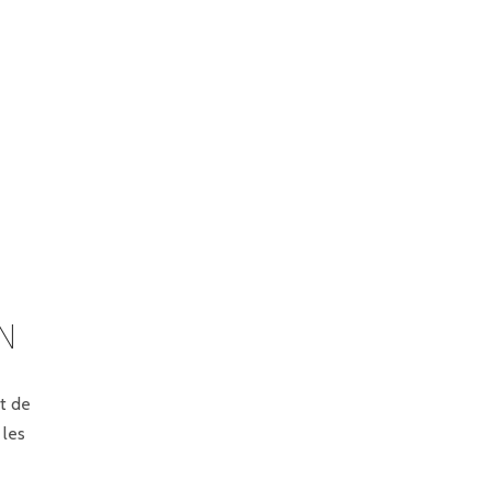
U
N
st de
 les