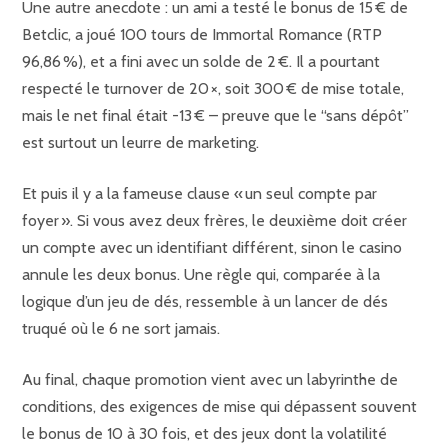
Une autre anecdote : un ami a testé le bonus de 15 € de
Betclic, a joué 100 tours de Immortal Romance (RTP
96,86 %), et a fini avec un solde de 2 €. Il a pourtant
respecté le turnover de 20 ×, soit 300 € de mise totale,
mais le net final était -13 € – preuve que le “sans dépôt”
est surtout un leurre de marketing.
Et puis il y a la fameuse clause « un seul compte par
foyer ». Si vous avez deux frères, le deuxième doit créer
un compte avec un identifiant différent, sinon le casino
annule les deux bonus. Une règle qui, comparée à la
logique d’un jeu de dés, ressemble à un lancer de dés
truqué où le 6 ne sort jamais.
Au final, chaque promotion vient avec un labyrinthe de
conditions, des exigences de mise qui dépassent souvent
le bonus de 10 à 30 fois, et des jeux dont la volatilité