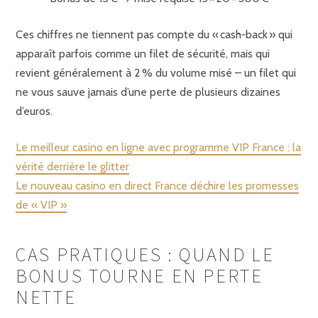
Ces chiffres ne tiennent pas compte du « cash‑back » qui
apparaît parfois comme un filet de sécurité, mais qui
revient généralement à 2 % du volume misé – un filet qui
ne vous sauve jamais d’une perte de plusieurs dizaines
d’euros.
Le meilleur casino en ligne avec programme VIP France : la
vérité derrière le glitter
Le nouveau casino en direct France déchire les promesses
de « VIP »
CAS PRATIQUES : QUAND LE
BONUS TOURNE EN PERTE
NETTE