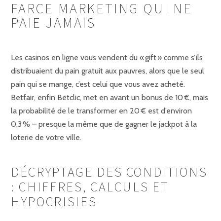
FARCE MARKETING QUI NE
PAIE JAMAIS
Les casinos en ligne vous vendent du « gift » comme s’ils
distribuaient du pain gratuit aux pauvres, alors que le seul
pain qui se mange, c’est celui que vous avez acheté.
Betfair, enfin Betclic, met en avant un bonus de 10 €, mais
la probabilité de le transformer en 20 € est d’environ
0,3 % – presque la même que de gagner le jackpot à la
loterie de votre ville.
DÉCRYPTAGE DES CONDITIONS
: CHIFFRES, CALCULS ET
HYPOCRISIES