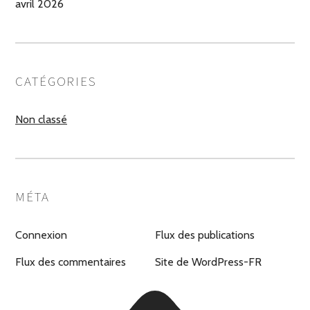
avril 2026
CATÉGORIES
Non classé
MÉTA
Connexion
Flux des publications
Flux des commentaires
Site de WordPress-FR