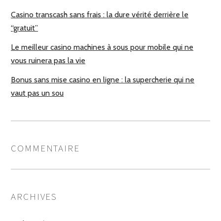
Casino transcash sans frais : la dure vérité derrière le
“gratuit”
Le meilleur casino machines à sous pour mobile qui ne
vous ruinera pas la vie
Bonus sans mise casino en ligne : la supercherie qui ne
vaut pas un sou
COMMENTAIRE
ARCHIVES