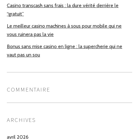
Casino transcash sans frais : la dure vérité derrière le
“gratuit”
Le meilleur casino machines à sous pour mobile qui ne
vous ruinera pas la vie
Bonus sans mise casino en ligne : la supercherie qui ne
vaut pas un sou
COMMENTAIRE
ARCHIVES
avril 2026