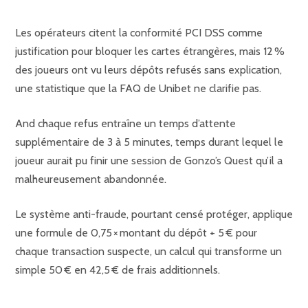
Les opérateurs citent la conformité PCI DSS comme
justification pour bloquer les cartes étrangères, mais 12 %
des joueurs ont vu leurs dépôts refusés sans explication,
une statistique que la FAQ de Unibet ne clarifie pas.
And chaque refus entraîne un temps d’attente
supplémentaire de 3 à 5 minutes, temps durant lequel le
joueur aurait pu finir une session de Gonzo’s Quest qu’il a
malheureusement abandonnée.
Le système anti-fraude, pourtant censé protéger, applique
une formule de 0,75 × montant du dépôt + 5 € pour
chaque transaction suspecte, un calcul qui transforme un
simple 50 € en 42,5 € de frais additionnels.