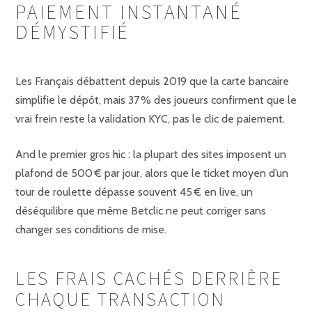
PAIEMENT INSTANTANÉ
DÉMYSTIFIÉ
Les Français débattent depuis 2019 que la carte bancaire
simplifie le dépôt, mais 37 % des joueurs confirment que le
vrai frein reste la validation KYC, pas le clic de paiement.
And le premier gros hic : la plupart des sites imposent un
plafond de 500 € par jour, alors que le ticket moyen d’un
tour de roulette dépasse souvent 45 € en live, un
déséquilibre que même Betclic ne peut corriger sans
changer ses conditions de mise.
LES FRAIS CACHÉS DERRIÈRE
CHAQUE TRANSACTION