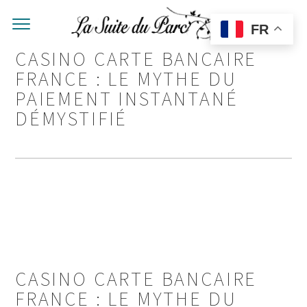
FR
CASINO CARTE BANCAIRE
FRANCE : LE MYTHE DU
PAIEMENT INSTANTANÉ
DÉMYSTIFIÉ
GALES
 ALENTOURS
CASINO CARTE BANCAIRE
FRANCE : LE MYTHE DU