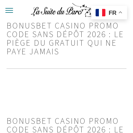
FR
BONUSBET CASINO PROMO
CODE SANS DÉPÔT 2026 : LE
PIÈGE DU GRATUIT QUI NE
PAYE JAMAIS
GALES
 ALENTOURS
BONUSBET CASINO PROMO
CODE SANS DÉPÔT 2026 : LE