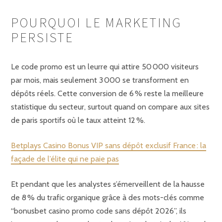
POURQUOI LE MARKETING
PERSISTE
Le code promo est un leurre qui attire 50 000 visiteurs
par mois, mais seulement 3 000 se transforment en
dépôts réels. Cette conversion de 6 % reste la meilleure
statistique du secteur, surtout quand on compare aux sites
de paris sportifs où le taux atteint 12 %.
Betplays Casino Bonus VIP sans dépôt exclusif France : la
façade de l’élite qui ne paie pas
Et pendant que les analystes s’émerveillent de la hausse
de 8 % du trafic organique grâce à des mots-clés comme
“bonusbet casino promo code sans dépôt 2026”, ils