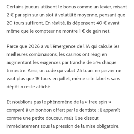
Certains joueurs utilisent le bonus comme un levier, misant
2 € par spin sur un slot à volatilité moyenne, pensant que
20 tours suffiront. En réalité, ils dépensent 40 € avant
même que le compteur ne montre 1 € de gain net.
Parce que 2026 a vu l’émergence de l’IA qui calcule les
meilleures combinaisons, les casinos ont réagi en
augmentant les exigences par tranche de 5 % chaque
trimestre. Ainsi, un code qui valait 25 tours en janvier ne
vaut plus que 18 tours en juillet, même si le label « sans
dépôt » reste affiché.
Et n’oublions pas le phénomène de la « free spin »
comparé à un bonbon offert par le dentiste : il apparaît
comme une petite douceur, mais il se dissout
immédiatement sous la pression de la mise obligatoire.