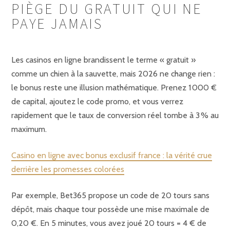
PIÈGE DU GRATUIT QUI NE
PAYE JAMAIS
Les casinos en ligne brandissent le terme « gratuit »
comme un chien à la sauvette, mais 2026 ne change rien :
le bonus reste une illusion mathématique. Prenez 1 000 €
de capital, ajoutez le code promo, et vous verrez
rapidement que le taux de conversion réel tombe à 3 % au
maximum.
Casino en ligne avec bonus exclusif france : la vérité crue
derrière les promesses colorées
Par exemple, Bet365 propose un code de 20 tours sans
dépôt, mais chaque tour possède une mise maximale de
0,20 €. En 5 minutes, vous avez joué 20 tours = 4 € de