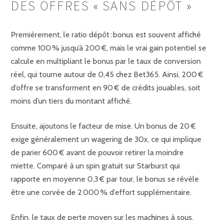
DES OFFRES « SANS DÉPÔT »
Premièrement, le ratio dépôt : bonus est souvent affiché
comme 100 % jusqu’à 200 €, mais le vrai gain potentiel se
calcule en multipliant le bonus par le taux de conversion
réel, qui tourne autour de 0,45 chez Bet365. Ainsi, 200 €
d’offre se transforment en 90 € de crédits jouables, soit
moins d’un tiers du montant affiché.
Ensuite, ajoutons le facteur de mise. Un bonus de 20 €
exige généralement un wagering de 30x, ce qui implique
de parier 600 € avant de pouvoir retirer la moindre
miette. Comparé à un spin gratuit sur Starburst qui
rapporte en moyenne 0,3 € par tour, le bonus se révèle
être une corvée de 2 000 % d’effort supplémentaire.
Enfin, le taux de perte moyen sur les machines à sous,