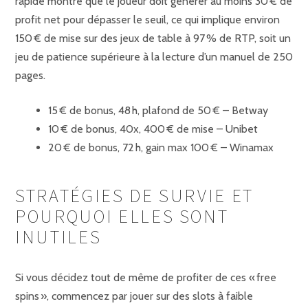
rapide montre que le joueur doit générer au moins 30 € de
profit net pour dépasser le seuil, ce qui implique environ
150 € de mise sur des jeux de table à 97 % de RTP, soit un
jeu de patience supérieure à la lecture d’un manuel de 250
pages.
15 € de bonus, 48 h, plafond de 50 € – Betway
10 € de bonus, 40x, 400 € de mise – Unibet
20 € de bonus, 72 h, gain max 100 € – Winamax
STRATÉGIES DE SURVIE ET
POURQUOI ELLES SONT
INUTILES
Si vous décidez tout de même de profiter de ces « free
spins », commencez par jouer sur des slots à faible