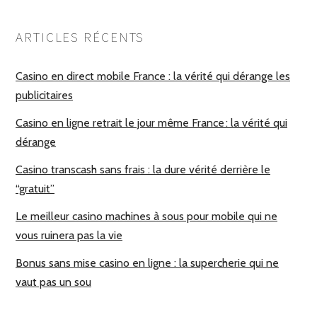
ARTICLES RÉCENTS
Casino en direct mobile France : la vérité qui dérange les
publicitaires
Casino en ligne retrait le jour même France : la vérité qui
dérange
Casino transcash sans frais : la dure vérité derrière le
“gratuit”
Le meilleur casino machines à sous pour mobile qui ne
vous ruinera pas la vie
Bonus sans mise casino en ligne : la supercherie qui ne
vaut pas un sou