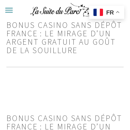
FR
BONUS CASINO SANS DÉPÔT
FRANCE : LE MIRAGE D’UN
ARGENT GRATUIT AU GOÛT
DE LA SOUILLURE
GALES
 ALENTOURS
BONUS CASINO SANS DÉPÔT
FRANCE : LE MIRAGE D’UN