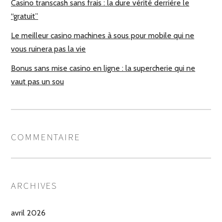
Casino transcash sans frais : la dure vérité derrière le
“gratuit”
Le meilleur casino machines à sous pour mobile qui ne
vous ruinera pas la vie
Bonus sans mise casino en ligne : la supercherie qui ne
vaut pas un sou
COMMENTAIRE
ARCHIVES
avril 2026