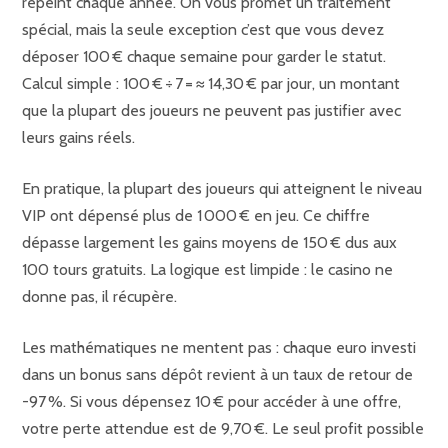
repeint chaque année. On vous promet un traitement
spécial, mais la seule exception c’est que vous devez
déposer 100 € chaque semaine pour garder le statut.
Calcul simple : 100 € ÷ 7 = ≈ 14,30 € par jour, un montant
que la plupart des joueurs ne peuvent pas justifier avec
leurs gains réels.
En pratique, la plupart des joueurs qui atteignent le niveau
VIP ont dépensé plus de 1 000 € en jeu. Ce chiffre
dépasse largement les gains moyens de 150 € dus aux
100 tours gratuits. La logique est limpide : le casino ne
donne pas, il récupère.
Les mathématiques ne mentent pas : chaque euro investi
dans un bonus sans dépôt revient à un taux de retour de
-97 %. Si vous dépensez 10 € pour accéder à une offre,
votre perte attendue est de 9,70 €. Le seul profit possible