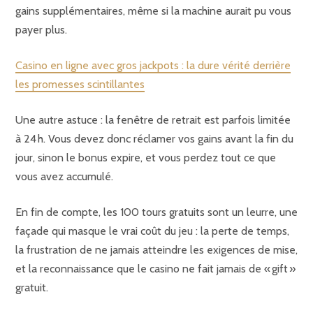
gains supplémentaires, même si la machine aurait pu vous
payer plus.
Casino en ligne avec gros jackpots : la dure vérité derrière
les promesses scintillantes
Une autre astuce : la fenêtre de retrait est parfois limitée
à 24 h. Vous devez donc réclamer vos gains avant la fin du
jour, sinon le bonus expire, et vous perdez tout ce que
vous avez accumulé.
En fin de compte, les 100 tours gratuits sont un leurre, une
façade qui masque le vrai coût du jeu : la perte de temps,
la frustration de ne jamais atteindre les exigences de mise,
et la reconnaissance que le casino ne fait jamais de « gift »
gratuit.