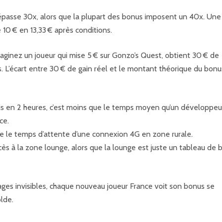
épasse 30x, alors que la plupart des bonus imposent un 40x. Une
10 € en 13,33 € après conditions.
maginez un joueur qui mise 5 € sur Gonzo’s Quest, obtient 30 € de
s. L’écart entre 30 € de gain réel et le montant théorique du bonu
uis en 2 heures, c’est moins que le temps moyen qu’un développeu
ce.
que le temps d’attente d’une connexion 4G en zone rurale.
ès à la zone lounge, alors que la lounge est juste un tableau de 
es invisibles, chaque nouveau joueur France voit son bonus se
lde.