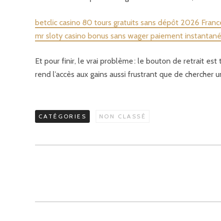
betclic casino 80 tours gratuits sans dépôt 2026 Franc
mr sloty casino bonus sans wager paiement instantané F
Et pour finir, le vrai problème : le bouton de retrait es
rend l’accès aux gains aussi frustrant que de chercher u
CATÉGORIES
NON CLASSÉ