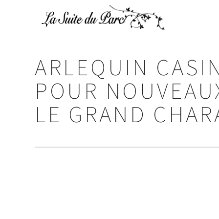
ARLEQUIN CASI
POUR NOUVEAUX
LE GRAND CHAR