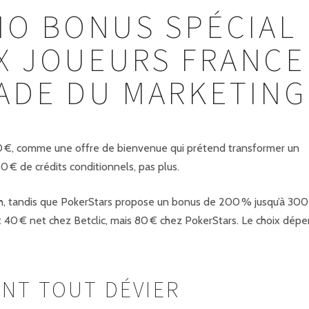
NO BONUS SPÉCIAL
 JOUEURS FRANCE 
ADE DU MARKETING
 150 €, comme une offre de bienvenue qui prétend transformer un
0 € de crédits conditionnels, pas plus.
tch, tandis que PokerStars propose un bonus de 200 % jusqu’à 300
 40 € net chez Betclic, mais 80 € chez PokerStars. Le choix dép
ONT TOUT DÉVIER