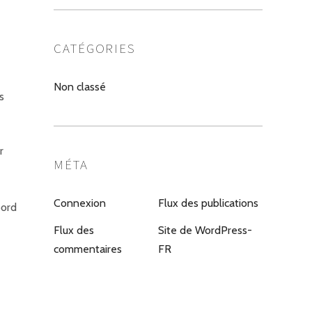
CATÉGORIES
Non classé
s
r
MÉTA
Connexion
Flux des publications
bord
Flux des
Site de WordPress-
commentaires
FR