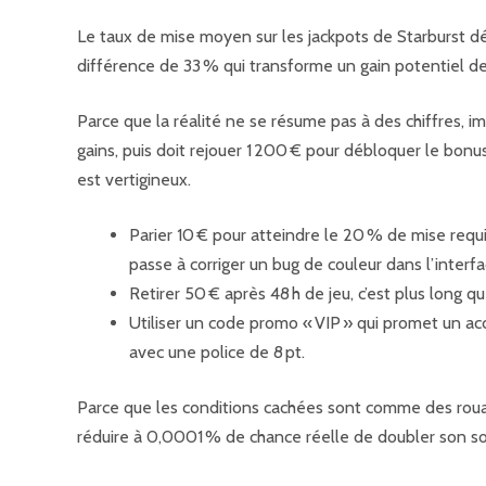
Le taux de mise moyen sur les jackpots de Starburst d
différence de 33 % qui transforme un gain potentiel de 
Parce que la réalité ne se résume pas à des chiffres, i
gains, puis doit rejouer 1 200 € pour débloquer le bonu
est vertigineux.
Parier 10 € pour atteindre le 20 % de mise req
passe à corriger un bug de couleur dans l’interfa
Retirer 50 € après 48 h de jeu, c’est plus long 
Utiliser un code promo « VIP » qui promet un acc
avec une police de 8 pt.
Parce que les conditions cachées sont comme des rouag
réduire à 0,0001 % de chance réelle de doubler son so