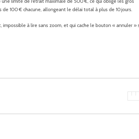
e une limite de retrait maximale de 500 €, ce qui oblige les gros
de 100 € chacune, allongeant le délai total à plus de 10 jours.
pt, impossible à lire sans zoom, et qui cache le bouton « annuler »