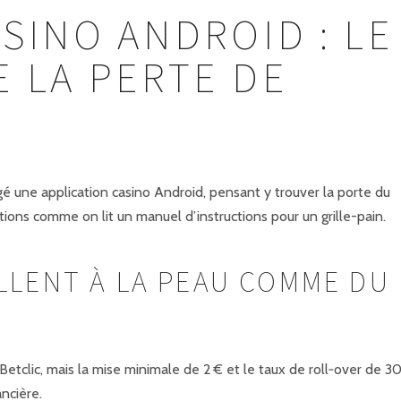
SINO ANDROID : LE
 LA PERTE DE
gé une application casino Android, pensant y trouver la porte du
ditions comme on lit un manuel d’instructions pour un grille-pain.
LLENT À LA PEAU COMME DU
 Betclic, mais la mise minimale de 2 € et le taux de roll‑over de 3
ncière.