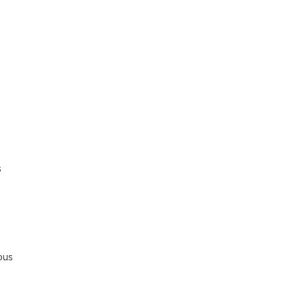
s
ous