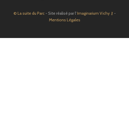
© La suite du Parc
- Site réalisé par l'
Imaginarium Vichy
⚷
-
Mentions Légales