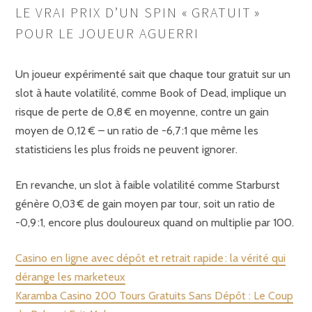
LE VRAI PRIX D’UN SPIN « GRATUIT »
POUR LE JOUEUR AGUERRI
Un joueur expérimenté sait que chaque tour gratuit sur un
slot à haute volatilité, comme Book of Dead, implique un
risque de perte de 0,8 € en moyenne, contre un gain
moyen de 0,12 € – un ratio de -6,7 :1 que même les
statisticiens les plus froids ne peuvent ignorer.
En revanche, un slot à faible volatilité comme Starburst
génère 0,03 € de gain moyen par tour, soit un ratio de
-0,9 :1, encore plus douloureux quand on multiplie par 100.
Casino en ligne avec dépôt et retrait rapide : la vérité qui
dérange les marketeux
Karamba Casino 200 Tours Gratuits Sans Dépôt : Le Coup