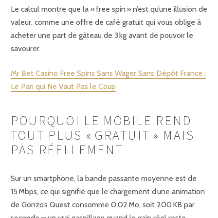
Le calcul montre que la « free spin » n’est qu’une illusion de
valeur, comme une offre de café gratuit qui vous oblige à
acheter une part de gâteau de 3 kg avant de pouvoir le
savourer.
Mr Bet Casino Free Spins Sans Wager Sans Dépôt France :
Le Pari qui Ne Vaut Pas le Coup
POURQUOI LE MOBILE REND
TOUT PLUS « GRATUIT » MAIS
PAS RÉELLEMENT
Sur un smartphone, la bande passante moyenne est de
15 Mbps, ce qui signifie que le chargement d’une animation
de Gonzo’s Quest consomme 0,02 Mo, soit 200 KB par
seconde – un vrai gaspillage quand le gain réel reste