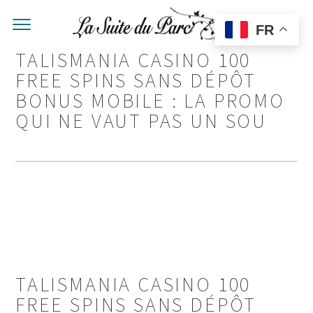
FR
TALISMANIA CASINO 100
FREE SPINS SANS DÉPÔT
BONUS MOBILE : LA PROMO
QUI NE VAUT PAS UN SOU
GALES
 ALENTOURS
TALISMANIA CASINO 100
FREE SPINS SANS DÉPÔT