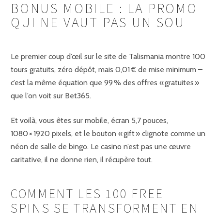
BONUS MOBILE : LA PROMO
QUI NE VAUT PAS UN SOU
Le premier coup d’œil sur le site de Talismania montre 100
tours gratuits, zéro dépôt, mais 0,01 € de mise minimum –
c’est la même équation que 99 % des offres « gratuites »
que l’on voit sur Bet365.
Et voilà, vous êtes sur mobile, écran 5,7 pouces,
1080 × 1920 pixels, et le bouton « gift » clignote comme un
néon de salle de bingo. Le casino n’est pas une œuvre
caritative, il ne donne rien, il récupère tout.
COMMENT LES 100 FREE
SPINS SE TRANSFORMENT EN