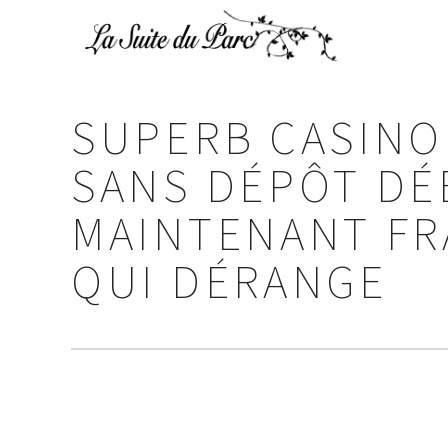
SUPERB CASINO 
SANS DÉPÔT D
MAINTENANT FRA
QUI DÉRANGE