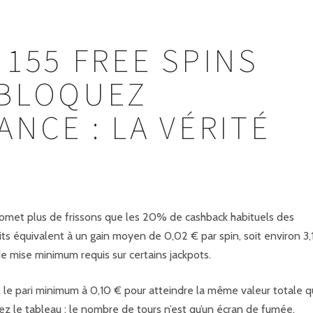
155 FREE SPINS
ÉBLOQUEZ
NCE : LA VÉRITÉ
romet plus de frissons que les 20% de cashback habituels des
ts équivalent à un gain moyen de 0,02 € par spin, soit environ 3
 mise minimum requis sur certains jackpots.
it le pari minimum à 0,10 € pour atteindre la même valeur totale 
ez le tableau : le nombre de tours n’est qu’un écran de fumée.