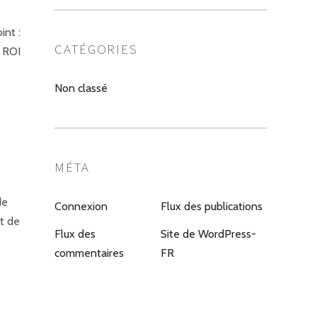
int :
CATÉGORIES
e ROI
Non classé
MÉTA
de
Connexion
Flux des publications
st de
Flux des
Site de WordPress-
commentaires
FR