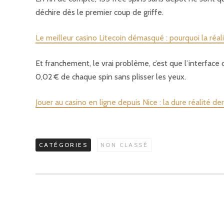
déchire dès le premier coup de griffe.
Le meilleur casino Litecoin démasqué : pourquoi la réa
Et franchement, le vrai problème, c’est que l’interface d
0,02 € de chaque spin sans plisser les yeux.
Jouer au casino en ligne depuis Nice : la dure réalité d
CATÉGORIES
NON CLASSÉ