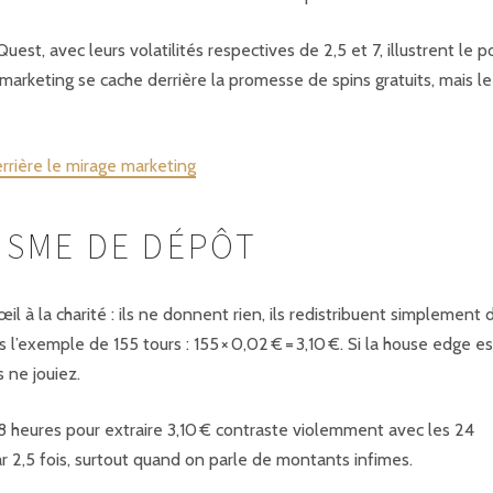
, avec leurs volatilités respectives de 2,5 et 7, illustrent le po
rketing se cache derrière la promesse de spins gratuits, mais l
errière le mirage marketing
ISME DE DÉPÔT
il à la charité : ils ne donnent rien, ils redistribuent simplement 
ns l’exemple de 155 tours : 155 × 0,02 € = 3,10 €. Si la house edge e
 ne jouiez.
e 48 heures pour extraire 3,10 € contraste violemment avec les 24
ar 2,5 fois, surtout quand on parle de montants infimes.