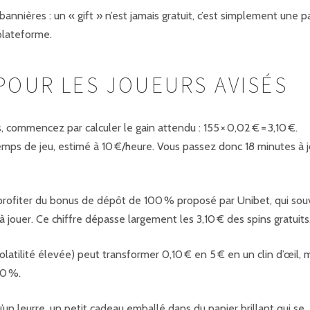
bannières : un « gift » n’est jamais gratuit, c’est simplement une p
 plateforme.
 POUR LES JOUEURS AVISÉS
 commencez par calculer le gain attendu : 155 × 0,02 € = 3,10 €.
emps de jeu, estimé à 10 €/heure. Vous passez donc 18 minutes à 
 à profiter du bonus de dépôt de 100 % proposé par Unibet, qui so
 jouer. Ce chiffre dépasse largement les 3,10 € des spins gratuits
atilité élevée) peut transformer 0,10 € en 5 € en un clin d’œil, 
80 %.
un leurre, un petit cadeau emballé dans du papier brillant qui se