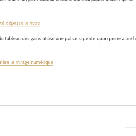
lité dépasse le hype
u tableau des gains utilise une police si petite qu’on peine à lire l
errière le mirage numérique