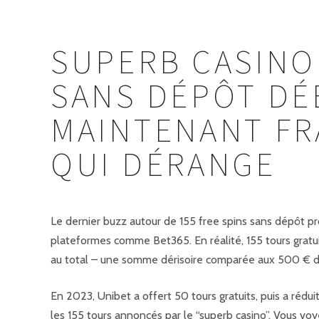
SUPERB CASINO 
SANS DÉPÔT D
MAINTENANT FRA
QUI DÉRANGE
Le dernier buzz autour de 155 free spins sans dépôt p
plateformes comme Bet365. En réalité, 155 tours gratui
au total – une somme dérisoire comparée aux 500 € de
En 2023, Unibet a offert 50 tours gratuits, puis a rédu
les 155 tours annoncés par le “superb casino”. Vous voy