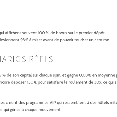
i affichent souvent 100 % de bonus sur le premier dépôt,
 deviennent 93 € à miser avant de pouvoir toucher un centime.
ARIOS RÉELS
e 5 % de son capital sur chaque spin, et gagne 0,03 € en moyenne 
 encore déposer 150 € pour satisfaire le roulement de 30x, ce qui 
ormes créent des programmes VIP qui ressemblent à des hôtels mite
rie qui grince à chaque mouvement.