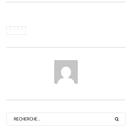
ASSIGNER
LES
AUTEURS