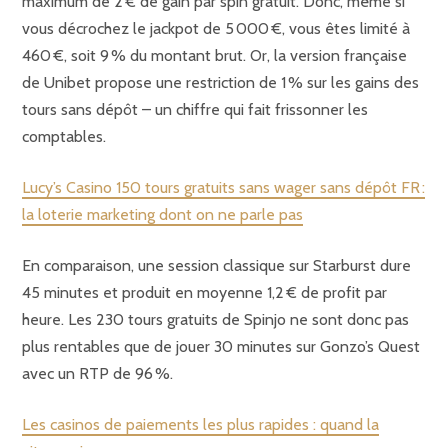
maximum de 2 € de gain par spin gratuit. Donc, même si
vous décrochez le jackpot de 5 000 €, vous êtes limité à
460 €, soit 9 % du montant brut. Or, la version française
de Unibet propose une restriction de 1 % sur les gains des
tours sans dépôt – un chiffre qui fait frissonner les
comptables.
Lucy’s Casino 150 tours gratuits sans wager sans dépôt FR :
la loterie marketing dont on ne parle pas
En comparaison, une session classique sur Starburst dure
45 minutes et produit en moyenne 1,2 € de profit par
heure. Les 230 tours gratuits de Spinjo ne sont donc pas
plus rentables que de jouer 30 minutes sur Gonzo’s Quest
avec un RTP de 96 %.
Les casinos de paiements les plus rapides : quand la