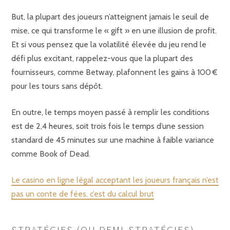
But, la plupart des joueurs n’atteignent jamais le seuil de
mise, ce qui transforme le « gift » en une illusion de profit.
Et si vous pensez que la volatilité élevée du jeu rend le
défi plus excitant, rappelez-vous que la plupart des
fournisseurs, comme Betway, plafonnent les gains à 100 €
pour les tours sans dépôt.
En outre, le temps moyen passé à remplir les conditions
est de 2,4 heures, soit trois fois le temps d’une session
standard de 45 minutes sur une machine à faible variance
comme Book of Dead.
Le casino en ligne légal acceptant les joueurs français n’est
pas un conte de fées, c’est du calcul brut
STRATÉGIES (OU DEMI‑STRATÉGIES)