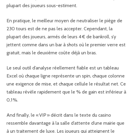
plupart des joueurs sous-estiment.
En pratique, le meilleur moyen de neutraliser le piège de
230 tours est de ne pas les accepter. Cependant, la
plupart des joueurs, armés de leurs 4 € de bankroll, s’y
jettent comme dans un bar à shots où le premier verre est
gratuit, mais le deuxième coûte déjà un bras.
Le seul outil d’analyse réellement fiable est un tableau
Excel où chaque ligne représente un spin, chaque colonne
une exigence de mise, et chaque cellule le résultat net. Ce
tableau révèle rapidement que le % de gain est inférieur à
0,1 %.
And finally, le « VIP » décrit dans le texte du casino
ressemble davantage à la salle d’attente d’une mairie que
à un traitement de luxe. Les joueurs qui atteignent le