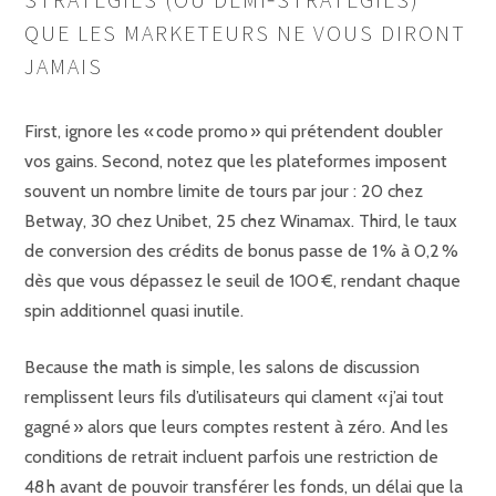
QUE LES MARKETEURS NE VOUS DIRONT
JAMAIS
First, ignore les « code promo » qui prétendent doubler
vos gains. Second, notez que les plateformes imposent
souvent un nombre limite de tours par jour : 20 chez
Betway, 30 chez Unibet, 25 chez Winamax. Third, le taux
de conversion des crédits de bonus passe de 1 % à 0,2 %
dès que vous dépassez le seuil de 100 €, rendant chaque
spin additionnel quasi inutile.
Because the math is simple, les salons de discussion
remplissent leurs fils d’utilisateurs qui clament « j’ai tout
gagné » alors que leurs comptes restent à zéro. And les
conditions de retrait incluent parfois une restriction de
48 h avant de pouvoir transférer les fonds, un délai que la