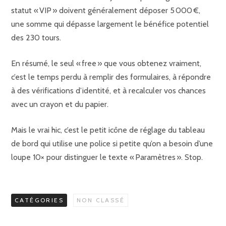
statut « VIP » doivent généralement déposer 5 000 €,
une somme qui dépasse largement le bénéfice potentiel
des 230 tours.
En résumé, le seul « free » que vous obtenez vraiment,
c’est le temps perdu à remplir des formulaires, à répondre
à des vérifications d’identité, et à recalculer vos chances
avec un crayon et du papier.
Mais le vrai hic, c’est le petit icône de réglage du tableau
de bord qui utilise une police si petite qu’on a besoin d’une
loupe 10× pour distinguer le texte « Paramètres ». Stop.
CATÉGORIES
NON CLASSÉ