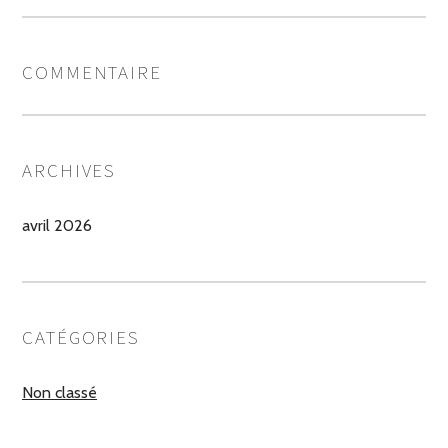
COMMENTAIRE
ARCHIVES
avril 2026
CATÉGORIES
Non classé