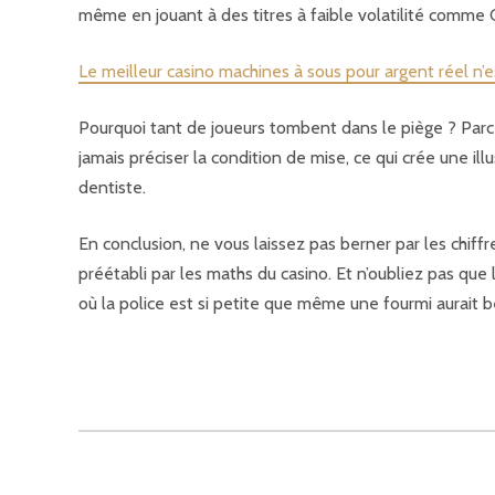
même en jouant à des titres à faible volatilité comme 
Le meilleur casino machines à sous pour argent réel n’e
Pourquoi tant de joueurs tombent dans le piège ? Parce
jamais préciser la condition de mise, ce qui crée une il
dentiste.
En conclusion, ne vous laissez pas berner par les chiffre
préétabli par les maths du casino. Et n’oubliez pas qu
où la police est si petite que même une fourmi aurait b