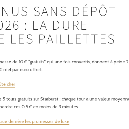
ONUS SANS DÉPÔT
026 : LA DURE
E LES PAILLETTES
esse de 10 € “gratuits” qui, une fois convertis, donnent à peine 2
 réel par euro offert.
ûte cher
 5 tours gratuits sur Starburst ; chaque tour a une valeur moyenn
t perdre ces 0,5 € en moins de 3 minutes.
crue derrière les promesses de luxe