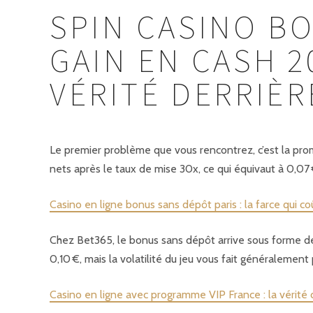
SPIN CASINO B
GAIN EN CASH 2
VÉRITÉ DERRIÈR
Le premier problème que vous rencontrez, c’est la prom
nets après le taux de mise 30x, ce qui équivaut à 0,07 €
Casino en ligne bonus sans dépôt paris : la farce qui co
Chez Bet365, le bonus sans dépôt arrive sous forme de
0,10 €, mais la volatilité du jeu vous fait généralemen
Casino en ligne avec programme VIP France : la vérité 