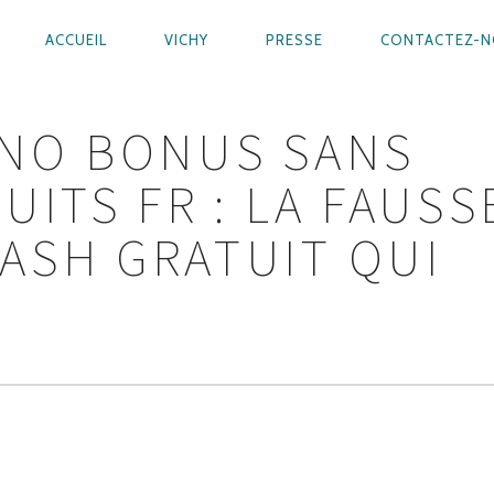
ACCUEIL
VICHY
PRESSE
CONTACTEZ-
NAVIGATION
PRINCIPALE
INO BONUS SANS
UITS FR : LA FAUSS
ASH GRATUIT QUI