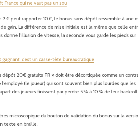
t France qui ne vaut pas un sou
e 2 € peut rapporter 10 €, le bonus sans dépôt ressemble à une 
de gain. La différence de mise initiale est la même que celle ent
s donne l’illusion de vitesse, la seconde vous garde les pieds sur
et gagnant, c’est un casse‑tête bureaucratique
s dépôt 20€ gratuits FR » doit être décortiquée comme un contr
de l’employé (le joueur) qui sont souvent bien plus lourdes que les
part des joueurs finissent par perdre 5 % à 10 % de leur bankroll
ractères microscopique du bouton de validation du bonus sur la versi
n texte en braille.