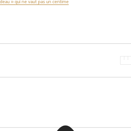
cadeau » qui ne vaut pas un centime