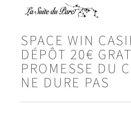
SPACE WIN CAS
DÉPÔT 20€ GRAT
PROMESSE DU C
NE DURE PAS