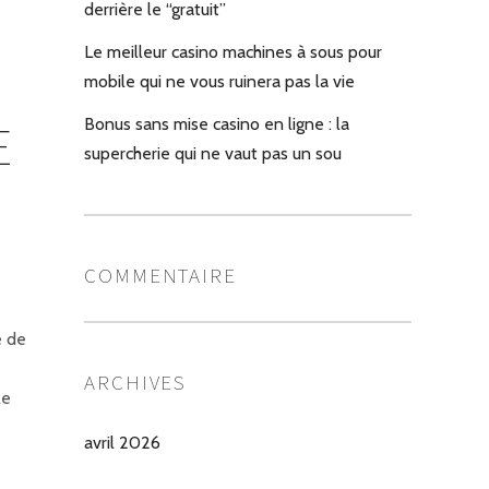
derrière le “gratuit”
Le meilleur casino machines à sous pour
mobile qui ne vous ruinera pas la vie
Bonus sans mise casino en ligne : la
E
supercherie qui ne vaut pas un sou
COMMENTAIRE
é de
ARCHIVES
le
avril 2026