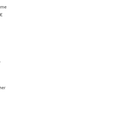
même
 €
À
her