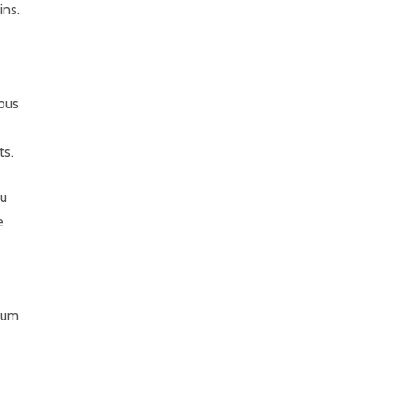
ins.
ous
ts.
au
e
imum