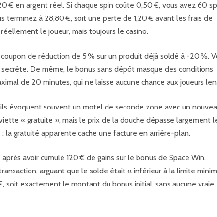
 € en argent réel. Si chaque spin coûte 0,50 €, vous avez 60 sp
terminez à 28,80 €, soit une perte de 1,20 € avant les frais de
 réellement le joueur, mais toujours le casino.
coupon de réduction de 5 % sur un produit déjà soldé à -20 %. V
e secrète. De même, le bonus sans dépôt masque des conditions
ximal de 20 minutes, qui ne laisse aucune chance aux joueurs len
, ils évoquent souvent un motel de seconde zone avec un nouve
iette « gratuite », mais le prix de la douche dépasse largement l
 : la gratuité apparente cache une facture en arrière-plan.
 € après avoir cumulé 120 € de gains sur le bonus de Space Win.
ransaction, arguant que le solde était « inférieur à la limite min
 €, soit exactement le montant du bonus initial, sans aucune vraie