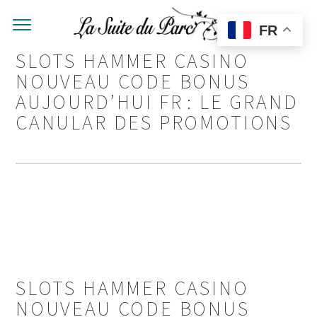
FR
SLOTS HAMMER CASINO
NOUVEAU CODE BONUS
AUJOURD’HUI FR : LE GRAND
CANULAR DES PROMOTIONS
GALES
 ALENTOURS
SLOTS HAMMER CASINO
NOUVEAU CODE BONUS