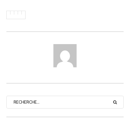
ASSIGNER
LES
AUTEURS