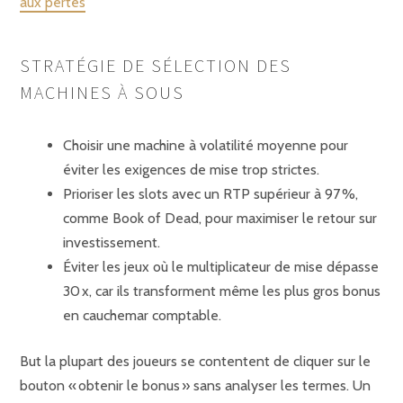
aux pertes
STRATÉGIE DE SÉLECTION DES
MACHINES À SOUS
Choisir une machine à volatilité moyenne pour
éviter les exigences de mise trop strictes.
Prioriser les slots avec un RTP supérieur à 97 %,
comme Book of Dead, pour maximiser le retour sur
investissement.
Éviter les jeux où le multiplicateur de mise dépasse
30 x, car ils transforment même les plus gros bonus
en cauchemar comptable.
But la plupart des joueurs se contentent de cliquer sur le
bouton « obtenir le bonus » sans analyser les termes. Un