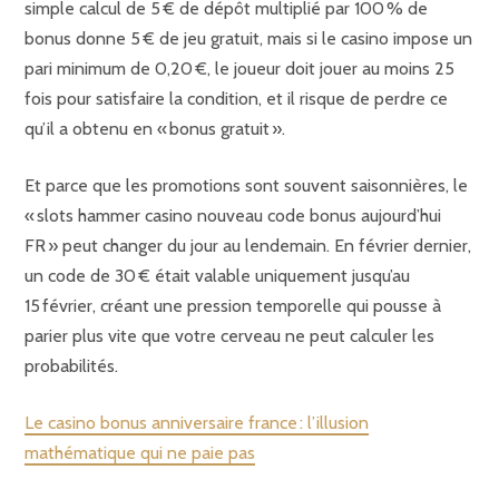
simple calcul de 5 € de dépôt multiplié par 100 % de
bonus donne 5 € de jeu gratuit, mais si le casino impose un
pari minimum de 0,20 €, le joueur doit jouer au moins 25
fois pour satisfaire la condition, et il risque de perdre ce
qu’il a obtenu en « bonus gratuit ».
Et parce que les promotions sont souvent saisonnières, le
« slots hammer casino nouveau code bonus aujourd’hui
FR » peut changer du jour au lendemain. En février dernier,
un code de 30 € était valable uniquement jusqu’au
15 février, créant une pression temporelle qui pousse à
parier plus vite que votre cerveau ne peut calculer les
probabilités.
Le casino bonus anniversaire france : l’illusion
mathématique qui ne paie pas