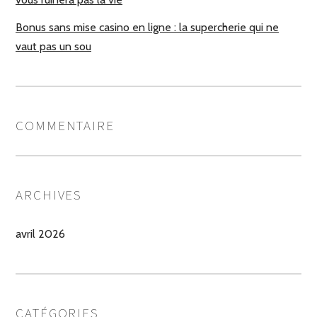
Bonus sans mise casino en ligne : la supercherie qui ne
vaut pas un sou
COMMENTAIRE
ARCHIVES
avril 2026
CATÉGORIES