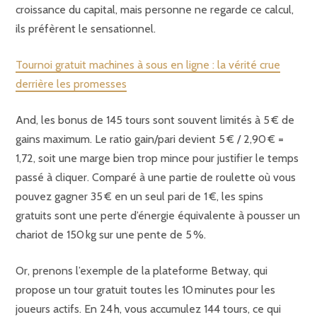
croissance du capital, mais personne ne regarde ce calcul,
ils préfèrent le sensationnel.
Tournoi gratuit machines à sous en ligne : la vérité crue
derrière les promesses
And, les bonus de 145 tours sont souvent limités à 5 € de
gains maximum. Le ratio gain/pari devient 5 € / 2,90 € =
1,72, soit une marge bien trop mince pour justifier le temps
passé à cliquer. Comparé à une partie de roulette où vous
pouvez gagner 35 € en un seul pari de 1 €, les spins
gratuits sont une perte d’énergie équivalente à pousser un
chariot de 150 kg sur une pente de 5 %.
Or, prenons l’exemple de la plateforme Betway, qui
propose un tour gratuit toutes les 10 minutes pour les
joueurs actifs. En 24 h, vous accumulez 144 tours, ce qui