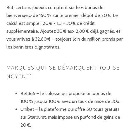
But, certains joueurs comptent sur le « bonus de
bienvenue » de 150 % sur le premier dépôt de 20 €. Le
calcul est simple : 20 € × 1,5 = 30 € de crédit
supplémentaire. Ajoutez 30 € aux 2,80 € déjà gagnés, et
vous arrivez à 32,80 € – toujours loin du million promis par
les bannières clignotantes.
MARQUES QUI SE DÉMARQUENT (OU SE
NOYENT)
Bet365 – le colosse qui propose un bonus de
100 % jusqu’à 100 € avec un taux de mise de 30x.
Unibet – la plateforme qui offre 50 tours gratuits
sur Starburst, mais impose un plafond de gains de
20 €.