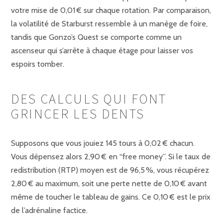
votre mise de 0,01 € sur chaque rotation. Par comparaison,
la volatilité de Starburst ressemble à un manège de foire,
tandis que Gonzo’s Quest se comporte comme un
ascenseur qui s’arrête à chaque étage pour laisser vos
espoirs tomber.
DES CALCULS QUI FONT
GRINCER LES DENTS
Supposons que vous jouiez 145 tours à 0,02 € chacun.
Vous dépensez alors 2,90 € en “free money”. Si le taux de
redistribution (RTP) moyen est de 96,5 %, vous récupérez
2,80 € au maximum, soit une perte nette de 0,10 € avant
même de toucher le tableau de gains. Ce 0,10 € est le prix
de l’adrénaline factice.