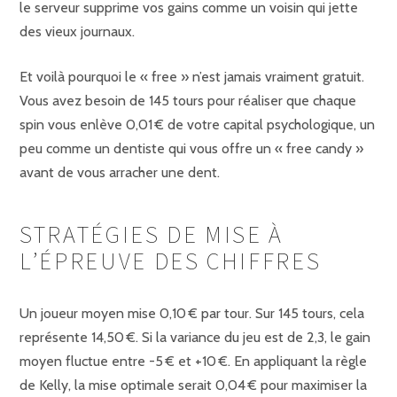
le serveur supprime vos gains comme un voisin qui jette
des vieux journaux.
Et voilà pourquoi le « free » n’est jamais vraiment gratuit.
Vous avez besoin de 145 tours pour réaliser que chaque
spin vous enlève 0,01 € de votre capital psychologique, un
peu comme un dentiste qui vous offre un « free candy »
avant de vous arracher une dent.
STRATÉGIES DE MISE À
L’ÉPREUVE DES CHIFFRES
Un joueur moyen mise 0,10 € par tour. Sur 145 tours, cela
représente 14,50 €. Si la variance du jeu est de 2,3, le gain
moyen fluctue entre -5 € et +10 €. En appliquant la règle
de Kelly, la mise optimale serait 0,04 € pour maximiser la