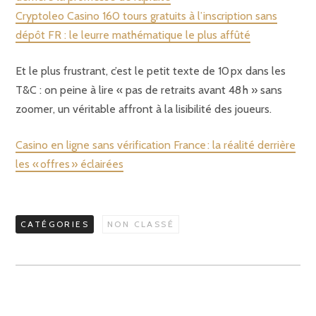
Cryptoleo Casino 160 tours gratuits à l’inscription sans
dépôt FR : le leurre mathématique le plus affûté
Et le plus frustrant, c’est le petit texte de 10 px dans les
T&C : on peine à lire « pas de retraits avant 48 h » sans
zoomer, un véritable affront à la lisibilité des joueurs.
Casino en ligne sans vérification France : la réalité derrière
les « offres » éclairées
CATÉGORIES
NON CLASSÉ