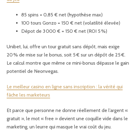
85 spins = 0,85 € net (hypothèse max)
100 tours Gonzo = 150 € net (volatilité élevée)
Dépot de 3 000 € = 150 € net (ROI 5 %)
Unibet, lui, offre un tour gratuit sans dépôt, mais exige
20 % de mise sur le bonus, soit 5 € sur un dépôt de 25 €.
Le calcul montre que même ce mini‑bonus dépasse le gain
potentiel de Neonvegas.
Le meilleur casino en ligne sans inscription : la vérité qui
fâche les marketeurs
Et parce que personne ne donne réellement de l’argent «
gratuit », le mot « free » devient une coquille vide dans le
marketing, un leurre qui masque le vrai coût du jeu.