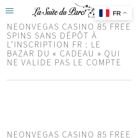
FR
NEONVEGAS CASINO 85 FREE
SPINS SANS DÉPÔT À
L’INSCRIPTION FR : LE
BAZAR DU « CADEAU » QUI
NE VALIDE PAS LE COMPTE
GALES
 ALENTOURS
NEONVEGAS CASINO 85 FREE