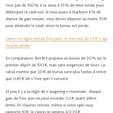
n’est pas de 100 %; il se situe à 35 % de mise totale pour
débloquer le cash‑out. Si vous jouez à Starburst 6 % de
chance de gain moyen, vous devez déposer au moins 30 €
pour atteindre le seuil, sinon le bonus est perdu.
Casino en ligne licence française : le vrai coût du « VIP » qui
ne paie jamais
En comparaison, Bet365 propose un bonus de 20 % sur le
premier dépôt de 100 €, mais sans exigences de tours. Le
calcul montre que 20 € de bonus sont plus faciles à retirer
que 0,85 € de « free spin » converti.
Et puis il y a la règle du « wagering » maximale : chaque
gain de free spin ne peut excéder 0,2 € avant d’être
limité. En d’autres termes, même si votre spin vous
rapporte 10 €, le casino le ramène à 0,20 €.