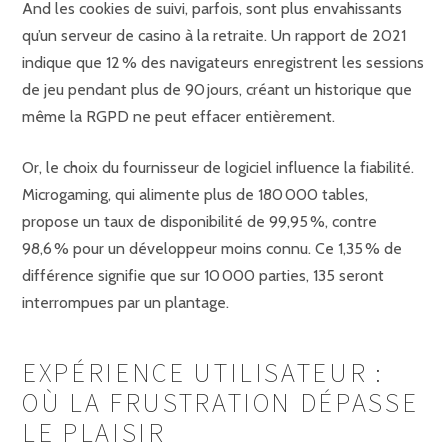
And les cookies de suivi, parfois, sont plus envahissants
qu’un serveur de casino à la retraite. Un rapport de 2021
indique que 12 % des navigateurs enregistrent les sessions
de jeu pendant plus de 90 jours, créant un historique que
même la RGPD ne peut effacer entièrement.
Or, le choix du fournisseur de logiciel influence la fiabilité.
Microgaming, qui alimente plus de 180 000 tables,
propose un taux de disponibilité de 99,95 %, contre
98,6 % pour un développeur moins connu. Ce 1,35 % de
différence signifie que sur 10 000 parties, 135 seront
interrompues par un plantage.
EXPÉRIENCE UTILISATEUR :
OÙ LA FRUSTRATION DÉPASSE
LE PLAISIR