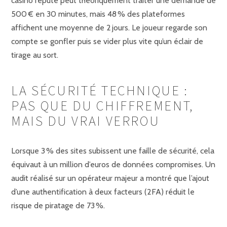
casino réputé peut théoriquement traiter une demande de
500 € en 30 minutes, mais 48 % des plateformes
affichent une moyenne de 2 jours. Le joueur regarde son
compte se gonfler puis se vider plus vite qu’un éclair de
tirage au sort.
LA SÉCURITÉ TECHNIQUE :
PAS QUE DU CHIFFREMENT,
MAIS DU VRAI VERROU
Lorsque 3 % des sites subissent une faille de sécurité, cela
équivaut à un million d’euros de données compromises. Un
audit réalisé sur un opérateur majeur a montré que l’ajout
d’une authentification à deux facteurs (2FA) réduit le
risque de piratage de 73 %.