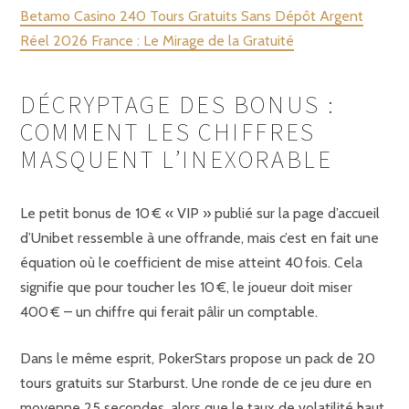
Betamo Casino 240 Tours Gratuits Sans Dépôt Argent
Réel 2026 France : Le Mirage de la Gratuité
DÉCRYPTAGE DES BONUS :
COMMENT LES CHIFFRES
MASQUENT L’INEXORABLE
Le petit bonus de 10 € « VIP » publié sur la page d’accueil
d’Unibet ressemble à une offrande, mais c’est en fait une
équation où le coefficient de mise atteint 40 fois. Cela
signifie que pour toucher les 10 €, le joueur doit miser
400 € – un chiffre qui ferait pâlir un comptable.
Dans le même esprit, PokerStars propose un pack de 20
tours gratuits sur Starburst. Une ronde de ce jeu dure en
moyenne 25 secondes, alors que le taux de volatilité haut