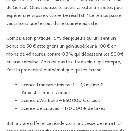
de Gonzo’s Quest pousse le joueur à rester 3 minutes pour
espérer une grosse victoire. Le résultat ? Le temps passé
vaut moins que le coût d’une tournée au café.
Comparaison pratique : 5 % des joueurs qui utilisent un
bonus de 50 € atteignent un gain supérieur à 100 € en
moins de 48 heures, contre 0,3 % qui dépassent les 500 €
en une semaine. Ce n’est pas le « free spin » qui compte,
c’est la probabilité mathématique qui les écrase.
Licence Française (niveau 1) – 1,7 million €
d’investissement annuel
Licence d’Australie – 850 000 € d’audit
Licence de Curaçao – 120 000 € de taxes
But la vraie différence réside dans la vitesse de retrait. Un