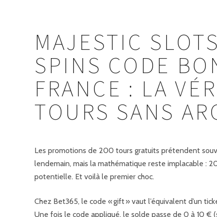
MAJESTIC SLOTS
SPINS CODE BO
FRANCE : LA VÉ
TOURS SANS AR
Les promotions de 200 tours gratuits prétendent souve
lendemain, mais la mathématique reste implacable : 
potentielle. Et voilà le premier choc.
Chez Bet365, le code « gift » vaut l’équivalent d’un tick
Une fois le code appliqué, le solde passe de 0 à 10 € 