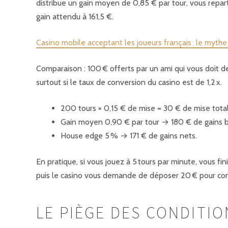
distribue un gain moyen de 0,85 € par tour, vous repar
gain attendu à 161,5 €.
Casino mobile acceptant les joueurs français : le mythe
Comparaison : 100 € offerts par un ami qui vous doit de
surtout si le taux de conversion du casino est de 1,2 x.
200 tours × 0,15 € de mise = 30 € de mise total
Gain moyen 0,90 € par tour → 180 € de gains b
House edge 5 % → 171 € de gains nets.
En pratique, si vous jouez à 5 tours par minute, vous f
puis le casino vous demande de déposer 20 € pour con
LE PIÈGE DES CONDITI