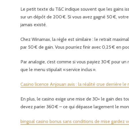
Le petit texte du T&C indique souvent que les gains is
sur un dépôt de 200 €. Si vous avez gagné 50 €, votre r
jamais existé.
Chez Winamax, la règle est similaire : le retrait maximal
par 50 € de gain. Vous pourriez finir avec 0,25 € en poc
Par analogie, c’est comme si vous payiez 30 € pour un 
que le menu stipulait « service inclus ».
Casino licence Anjouan avis : la réalité crue derrière le
En plus, le casino exige une mise de 30× le gain des tou
devez parier 360 € – ce qui dépasse largement le mont
bingoal casino bonus sans conditions de mise gardez vo