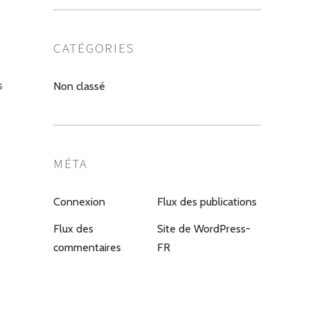
CATÉGORIES
s
Non classé
MÉTA
Connexion
Flux des publications
Flux des
Site de WordPress-
commentaires
FR