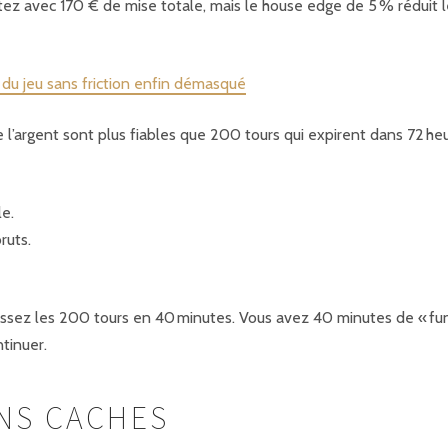
tez avec 170 € de mise totale, mais le house edge de 5 % réduit 
 du jeu sans friction enfin démasqué
 l’argent sont plus fiables que 200 tours qui expirent dans 72 heu
e.
ruts.
inissez les 200 tours en 40 minutes. Vous avez 40 minutes de « fun
tinuer.
ONS CACHES