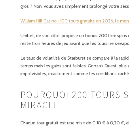
gros ? Non, vous avez simplement prolongé votre sess
William Hill Casino : 100 tours gratuits en 2026, le m
Unibet, de son côté, propose un bonus 200 free spins qu
reste trois heures de jeu avant que les tours ne s’évap
Le taux de volatilité de Starburst se compare à la rapid
temps mais les gains sont faibles. Gonzo’s Quest, plus 
imprévisibles, exactement comme les conditions cach
POURQUOI 200 TOURS S
MIRACLE
Chaque tour gratuit est une mise de 0,10 € à 0,20 €, a