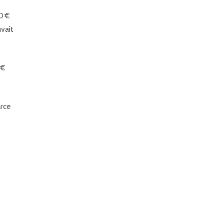
0 €
vait
 €
arce