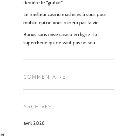
derrière le “gratuit”
Le meilleur casino machines à sous pour
mobile qui ne vous ruinera pas la vie
Bonus sans mise casino en ligne : la
supercherie qui ne vaut pas un sou
COMMENTAIRE
ARCHIVES
avril 2026
ner