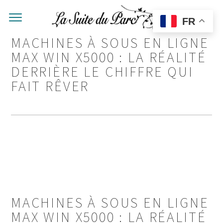
FR
MACHINES À SOUS EN LIGNE
MAX WIN X5000 : LA RÉALITÉ
DERRIÈRE LE CHIFFRE QUI
FAIT RÊVER
GALES
 ALENTOURS
MACHINES À SOUS EN LIGNE
MAX WIN X5000 : LA RÉALITÉ