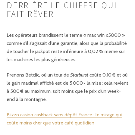
DERRIÈRE LE CHIFFRE QUI
FAIT RÊVER
Les opérateurs brandissent le terme « max win x5000 »
comme s’il s’agissait d’une garantie, alors que la probabilité
de toucher le jackpot reste inférieure à 0,02 % même sur
les machines les plus généreuses.
Prenons Betclic, où un tour de
Starburst
coûte 0,10 € et où
le gain maximal affiché est de 5 000 × la mise ; cela revient
à 500 € au maximum, soit moins que le prix d’un week-
end à la montagne.
Biizzo casino cashback sans dépôt France : le mirage qui
coûte moins cher que votre café quotidien