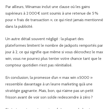
Par ailleurs, Winamax inclut une clause où les gains
supérieurs à 2 000 € sont soumis à une retenue de 5 %
pour « frais de transaction », ce qui n’est jamais mentionné
dans la publicité.
Un autre détail souvent négligé : la plupart des
plateformes limitent le nombre de jackpots remportés par
jour à 2, ce qui signifie que même si vous décrochez le max
win, vous ne pourrez plus tenter votre chance tant que le
compteur quotidien n’est pas réinitialisé.
En conclusion, la promesse d’un « max win x5000 »
ressemble davantage à un leurre marketing qu’à une
stratégie gagnante. Mais, bon, qui n’aime pas un petit
frisson avant de voir son solde redescendre à zéro ?