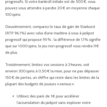
progressifs. Si votre bankroll initiale est de 500 €, vous
pouvez vous attendre à perdre 20 € en moyenne chaque
100 spins.
Deuxièmement, comparez le taux de gain de Starburst
(RTP 96,1 %) avec celui d’une machine à sous à jackpot
progressif qui propose 95 % : la différence de 1,1 % signifie
que sur 1 000 spins, le jeu non‑progressif vous rendra 11 €
de plus.
Troisièmement, limitez vos sessions à 2 heures, soit
environ 300 spins à 0,50 € la mise, pour ne pas dépasser
150 € de pertes, un chiffre qui reste dans les limites de la
plupart des budgets de joueurs « serious ».
Utilisez des paris de 1 € pour accélérer
l’accumulation du jackpot sans exploser votre