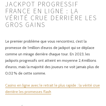
JACKPOT PROGRESSIF
FRANCE EN LIGNE : LA
VÉRITÉ CRUE DERRIÈRE LES
GROS GAINS
Le premier problème que vous rencontrez, c’est la
promesse de 1 million d’euros de jackpot qui se déplace
comme un mirage derrière chaque tour. En 2023, les
jackpots progressifs ont atteint en moyenne 2,4 millions
d’euros, mais la majorité des joueurs ne voit jamais plus de
0,02 % de cette somme.
Casino en ligne avec le retrait le plus rapide : la vérité crue
derrière les promesses flash