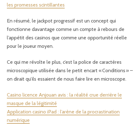
les promesses scintillantes
En résumé, le jackpot progressif est un concept qui
fonctionne davantage comme un compte à rebours de
l’appétit des casinos que comme une opportunité réelle
pour le joueur moyen.
Ce qui me révolte le plus, c’est la police de caractères
microscopique utilisée dans le petit encart « Conditions » –
on dirait qu’ils essaient de nous faire lire en microscope.
Casino licence Anjouan avis : la réalité crue derrière le
masque de la légitimité
Application casino iPad : l’arène de la procrastination
numérique