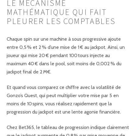
LE MÉCANISME
MATHÉMATIQUE QUI FAIT
PLEURER LES COMPTABLES
Chaque spin sur une machine à sous progressive ajoute
entre 0,5 % et 2 % d’une mise de 1 € au jackpot. Ainsi, un
joueur qui mise 20 € pendant 100 tours injecte au
maximum 40 € dans le pool, soit moins de 0,002 % du
jackpot final de 2 M€.
Et quand vous comparez ce chiffre avec la volatilité de
Gonzo’s Quest, qui peut multiplier votre mise par 5 en
moins de 10 spins, vous réalisez rapidement que la
progression du jackpot est une lente agonie financière.
Chez Bet365, le tableau de progression indique clairement
que le jackpot augmente de 0,8 % par mise moyenne de