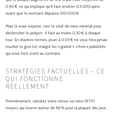
0,90 €, ce qui implique qu’il faut environ 125 000 spins
avant que le montant dépasse 100 000 €.
Mais la vraie surprise, c’est le seuil de mise minimal pour
déclencher le jackpot : il faut au moins 0,30 € à chaque
tour. En d’autres termes, jouer à 0,05 € ne vous fera jamais
toucher le gros lot, malgré les « gratuit » « free » publicités
qui vous font croire au contraire.
STRATÉGIES FACTUELLES – CE
QUI FONCTIONNE
RÉELLEMENT
Premièrement, calculez votre retour sur mise (RTP)
moyen, qui tourne autour de 96 % pour la plupart des jeux