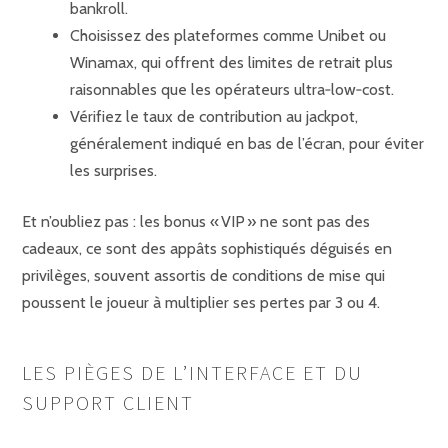
bankroll.
Choisissez des plateformes comme Unibet ou
Winamax, qui offrent des limites de retrait plus
raisonnables que les opérateurs ultra‑low‑cost.
Vérifiez le taux de contribution au jackpot,
généralement indiqué en bas de l’écran, pour éviter
les surprises.
Et n’oubliez pas : les bonus « VIP » ne sont pas des
cadeaux, ce sont des appâts sophistiqués déguisés en
privilèges, souvent assortis de conditions de mise qui
poussent le joueur à multiplier ses pertes par 3 ou 4.
LES PIÈGES DE L’INTERFACE ET DU
SUPPORT CLIENT