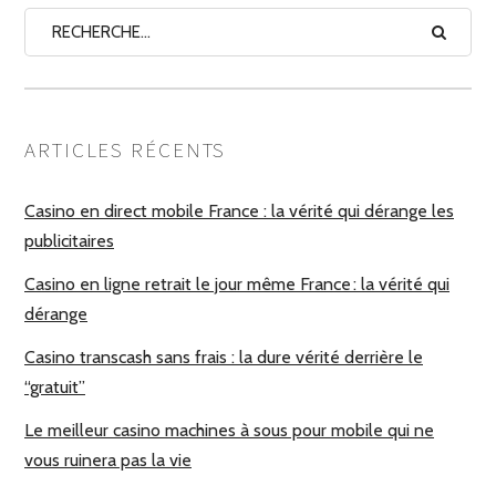
ARTICLES RÉCENTS
Casino en direct mobile France : la vérité qui dérange les
publicitaires
Casino en ligne retrait le jour même France : la vérité qui
dérange
Casino transcash sans frais : la dure vérité derrière le
“gratuit”
Le meilleur casino machines à sous pour mobile qui ne
vous ruinera pas la vie