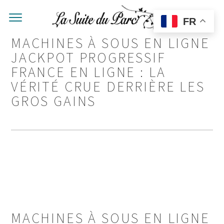
FR
MACHINES À SOUS EN LIGNE
JACKPOT PROGRESSIF
FRANCE EN LIGNE : LA
VÉRITÉ CRUE DERRIÈRE LES
GROS GAINS
GALES
 ALENTOURS
MACHINES À SOUS EN LIGNE