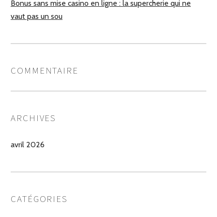
Bonus sans mise casino en ligne : la supercherie qui ne
vaut pas un sou
COMMENTAIRE
ARCHIVES
avril 2026
CATÉGORIES