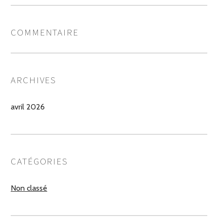
COMMENTAIRE
ARCHIVES
avril 2026
CATÉGORIES
Non classé