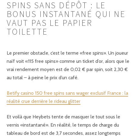
SPINS SANS DÉPÔT : LE
BONUS INSTANTANÉ QUI NE
VAUT PAS LE PAPIER
TOILETTE
Le premier obstacle, c’est le terme «free spins». Un joueur
naïf voit «115 free spins» comme un ticket d’or, alors que le
vrai rendement moyen est de 0,02 € par spin, soit 2,30 €
au total – à peine le prix d’un café.
Betify casino 150 free spins sans wager exclusif France : la
réalité crue derrière le rideau glitter
Et voilà que Heybets tente de masquer le tout sous le
vernis «instantané». En réalité, le temps de charge du
tableau de bord est de 3,7 secondes, assez longtemps