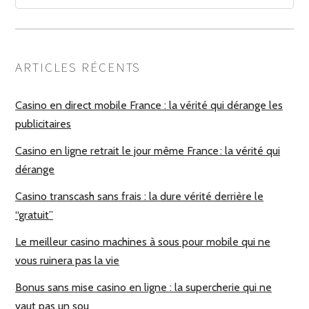
ARTICLES RÉCENTS
Casino en direct mobile France : la vérité qui dérange les
publicitaires
Casino en ligne retrait le jour même France : la vérité qui
dérange
Casino transcash sans frais : la dure vérité derrière le
“gratuit”
Le meilleur casino machines à sous pour mobile qui ne
vous ruinera pas la vie
Bonus sans mise casino en ligne : la supercherie qui ne
vaut pas un sou