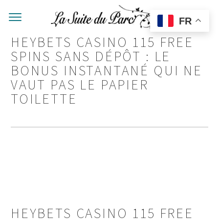
FR
HEYBETS CASINO 115 FREE
SPINS SANS DÉPÔT : LE
BONUS INSTANTANÉ QUI NE
VAUT PAS LE PAPIER
TOILETTE
GALES
 ALENTOURS
HEYBETS CASINO 115 FREE