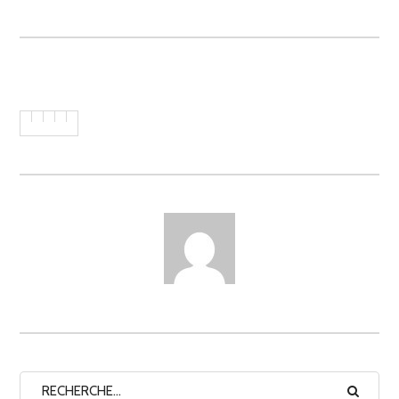
ASSIGNER
LES
AUTEURS