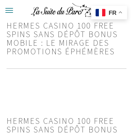
FR
HERMES CASINO 100 FREE
SPINS SANS DÉPÔT BONUS
MOBILE : LE MIRAGE DES
PROMOTIONS ÉPHÉMÈRES
GALES
 ALENTOURS
HERMES CASINO 100 FREE
SPINS SANS DÉPÔT BONUS