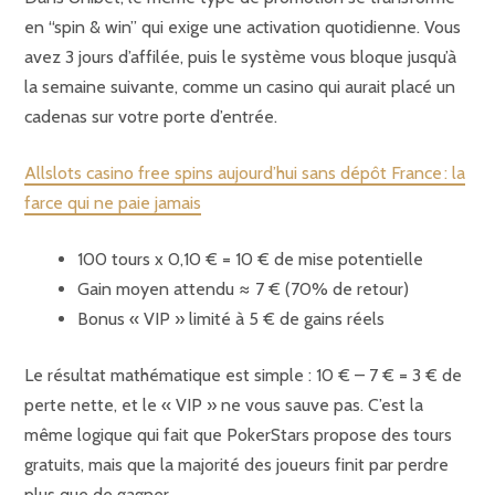
en “spin & win” qui exige une activation quotidienne. Vous
avez 3 jours d’affilée, puis le système vous bloque jusqu’à
la semaine suivante, comme un casino qui aurait placé un
cadenas sur votre porte d’entrée.
Allslots casino free spins aujourd’hui sans dépôt France : la
farce qui ne paie jamais
100 tours x 0,10 € = 10 € de mise potentielle
Gain moyen attendu ≈ 7 € (70% de retour)
Bonus « VIP » limité à 5 € de gains réels
Le résultat mathématique est simple : 10 € – 7 € = 3 € de
perte nette, et le « VIP » ne vous sauve pas. C’est la
même logique qui fait que PokerStars propose des tours
gratuits, mais que la majorité des joueurs finit par perdre
plus que de gagner.