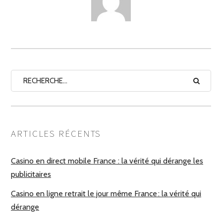
ASSIGNER
LES
AUTEURS
ARTICLES RÉCENTS
Casino en direct mobile France : la vérité qui dérange les
publicitaires
Casino en ligne retrait le jour même France : la vérité qui
dérange