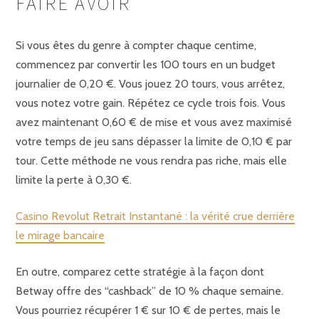
FAIRE AVOIR
Si vous êtes du genre à compter chaque centime,
commencez par convertir les 100 tours en un budget
journalier de 0,20 €. Vous jouez 20 tours, vous arrêtez,
vous notez votre gain. Répétez ce cycle trois fois. Vous
avez maintenant 0,60 € de mise et vous avez maximisé
votre temps de jeu sans dépasser la limite de 0,10 € par
tour. Cette méthode ne vous rendra pas riche, mais elle
limite la perte à 0,30 €.
Casino Revolut Retrait Instantané : la vérité crue derrière
le mirage bancaire
En outre, comparez cette stratégie à la façon dont
Betway offre des “cashback” de 10 % chaque semaine.
Vous pourriez récupérer 1 € sur 10 € de pertes, mais le