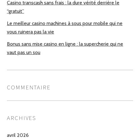
Casino transcash sans frais : la dure vérité derrière le
“gratuit”
Le meilleur casino machines à sous pour mobile qui ne
vous ruinera pas la vie
Bonus sans mise casino en ligne : la supercherie qui ne
vaut pas un sou
COMMENTAIRE
ARCHIVES
avril 2026