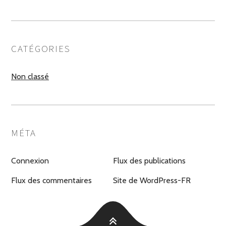
CATÉGORIES
Non classé
MÉTA
Connexion
Flux des publications
Flux des commentaires
Site de WordPress-FR