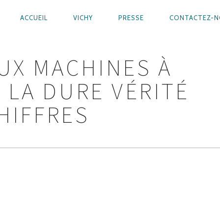
ACCUEIL
VICHY
PRESSE
CONTACTEZ-
NAVIGATION
PRINCIPALE
UX MACHINES À
: LA DURE VÉRITÉ
HIFFRES