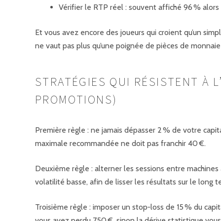
Vérifier le RTP réel : souvent affiché 96 % alor
Et vous avez encore des joueurs qui croient qu’un simpl
ne vaut pas plus qu’une poignée de pièces de monnaie 
STRATÉGIES QUI RÉSISTENT À L
PROMOTIONS)
Première règle : ne jamais dépasser 2 % de votre capit
maximale recommandée ne doit pas franchir 40 €.
Deuxième règle : alterner les sessions entre machines
volatilité basse, afin de lisser les résultats sur le long 
Troisième règle : imposer un stop‑loss de 15 % du capit
vous avez perdu 750 €, sinon la dérive statistique vous