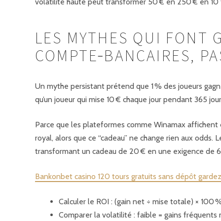
volatilité haute peut transformer 50 € en 250 € en 10 
LES MYTHES QUI FONT 
COMPTE‑BANCAIRES, PA
Un mythe persistant prétend que 1 % des joueurs gagn
qu’un joueur qui mise 10 € chaque jour pendant 365 jou
Parce que les plateformes comme Winamax affichent d
royal, alors que ce “cadeau” ne change rien aux odds. 
transformant un cadeau de 20 € en une exigence de 6
Bankonbet casino 120 tours gratuits sans dépôt gardez v
Calculer le ROI : (gain net ÷ mise totale) × 100 
Comparer la volatilité : faible = gains fréquent