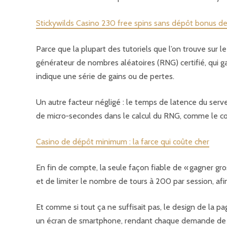
Stickywilds Casino 230 free spins sans dépôt bonus de 
Parce que la plupart des tutoriels que l’on trouve sur 
générateur de nombres aléatoires (RNG) certifié, qui 
indique une série de gains ou de pertes.
Un autre facteur négligé : le temps de latence du ser
de micro‑secondes dans le calcul du RNG, comme le co
Casino de dépôt minimum : la farce qui coûte cher
En fin de compte, la seule façon fiable de « gagner gr
et de limiter le nombre de tours à 200 par session, afi
Et comme si tout ça ne suffisait pas, le design de la page
un écran de smartphone, rendant chaque demande de re