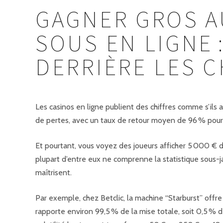
GAGNER GROS A
SOUS EN LIGNE 
DERRIÈRE LES C
Les casinos en ligne publient des chiffres comme s’ils 
de pertes, avec un taux de retour moyen de 96 % pour l
Et pourtant, vous voyez des joueurs afficher 5 000 € d
plupart d’entre eux ne comprenne la statistique sous-j
maîtrisent.
Par exemple, chez Betclic, la machine “Starburst” offre
rapporte environ 99,5 % de la mise totale, soit 0,5 %