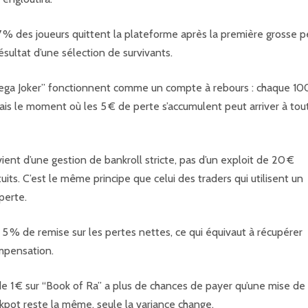
 % des joueurs quittent la plateforme après la première grosse p
résultat d’une sélection de survivants.
Mega Joker” fonctionnent comme un compte à rebours : chaque 10
s le moment où les 5 € de perte s’accumulent peut arriver à tou
vient d’une gestion de bankroll stricte, pas d’un exploit de 20 €
its. C’est le même principe que celui des traders qui utilisent un
perte.
5 % de remise sur les pertes nettes, ce qui équivaut à récupérer
ompensation.
e 1 € sur “Book of Ra” a plus de chances de payer qu’une mise de
ckpot reste la même, seule la variance change.