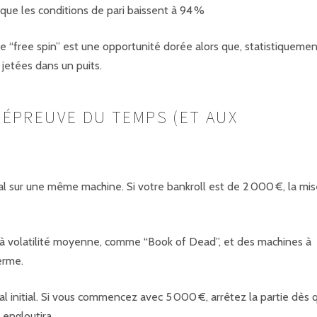
s que les conditions de pari baissent à 94 %
e “free spin” est une opportunité dorée alors que, statistiquement
jetées dans un puits.
’ÉPREUVE DU TEMPS (ET AUX
al sur une même machine. Si votre bankroll est de 2 000 €, la mi
 à volatilité moyenne, comme “Book of Dead”, et des machines à
terme.
al initial. Si vous commencez avec 5 000 €, arrêtez la partie dès 
 engloutira.