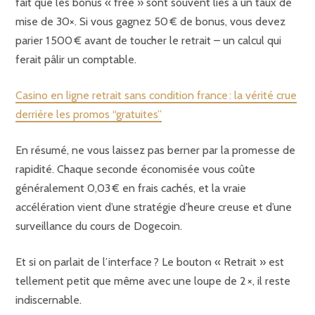
fait que les bonus « free » sont souvent liés à un taux de
mise de 30×. Si vous gagnez 50 € de bonus, vous devez
parier 1 500 € avant de toucher le retrait – un calcul qui
ferait pâlir un comptable.
Casino en ligne retrait sans condition france : la vérité crue
derrière les promos “gratuites”
En résumé, ne vous laissez pas berner par la promesse de
rapidité. Chaque seconde économisée vous coûte
généralement 0,03 € en frais cachés, et la vraie
accélération vient d’une stratégie d’heure creuse et d’une
surveillance du cours de Dogecoin.
Et si on parlait de l’interface ? Le bouton « Retrait » est
tellement petit que même avec une loupe de 2 ×, il reste
indiscernable.