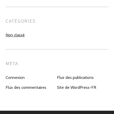
CATÉGORIES
Non classé
MÉTA
Connexion
Flux des publications
Flux des commentaires
Site de WordPress-FR