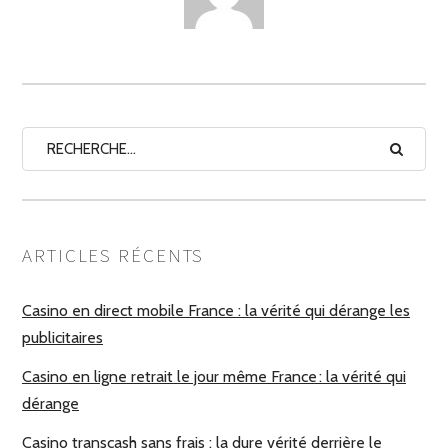
ASSIGNER
LES
AUTEURS
ARTICLES RÉCENTS
Casino en direct mobile France : la vérité qui dérange les
publicitaires
Casino en ligne retrait le jour même France : la vérité qui
dérange
Casino transcash sans frais : la dure vérité derrière le