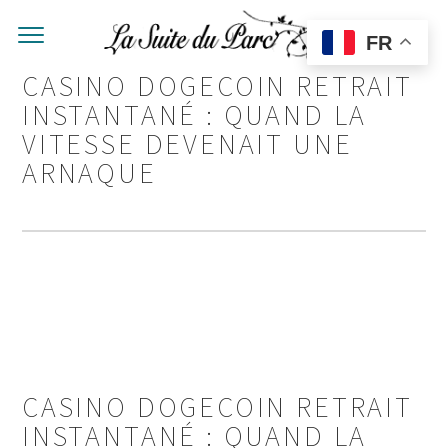
FR
CASINO DOGECOIN RETRAIT
INSTANTANÉ : QUAND LA
VITESSE DEVENAIT UNE
ARNAQUE
GALES
 ALENTOURS
CASINO DOGECOIN RETRAIT
INSTANTANÉ : QUAND LA