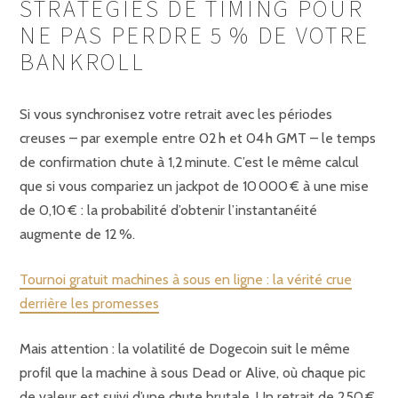
STRATÉGIES DE TIMING POUR
NE PAS PERDRE 5 % DE VOTRE
BANKROLL
Si vous synchronisez votre retrait avec les périodes
creuses – par exemple entre 02 h et 04 h GMT – le temps
de confirmation chute à 1,2 minute. C’est le même calcul
que si vous compariez un jackpot de 10 000 € à une mise
de 0,10 € : la probabilité d’obtenir l’instantanéité
augmente de 12 %.
Tournoi gratuit machines à sous en ligne : la vérité crue
derrière les promesses
Mais attention : la volatilité de Dogecoin suit le même
profil que la machine à sous Dead or Alive, où chaque pic
de valeur est suivi d’une chute brutale. Un retrait de 250 €