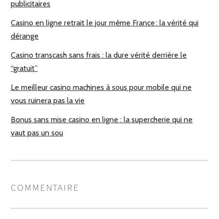
publicitaires
Casino en ligne retrait le jour même France : la vérité qui
dérange
Casino transcash sans frais : la dure vérité derrière le
“gratuit”
Le meilleur casino machines à sous pour mobile qui ne
vous ruinera pas la vie
Bonus sans mise casino en ligne : la supercherie qui ne
vaut pas un sou
COMMENTAIRE