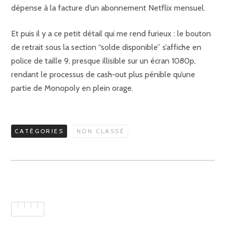
dépense à la facture d’un abonnement Netflix mensuel.
Et puis il y a ce petit détail qui me rend furieux : le bouton
de retrait sous la section “solde disponible” s’affiche en
police de taille 9, presque illisible sur un écran 1080p,
rendant le processus de cash‑out plus pénible qu’une
partie de Monopoly en plein orage.
CATÉGORIES
NON CLASSÉ