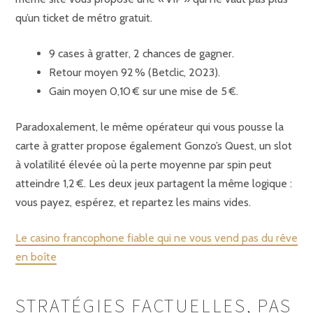
qu’un ticket de métro gratuit.
9 cases à gratter, 2 chances de gagner.
Retour moyen 92 % (Betclic, 2023).
Gain moyen 0,10 € sur une mise de 5 €.
Paradoxalement, le même opérateur qui vous pousse la
carte à gratter propose également Gonzo’s Quest, un slot
à volatilité élevée où la perte moyenne par spin peut
atteindre 1,2 €. Les deux jeux partagent la même logique :
vous payez, espérez, et repartez les mains vides.
Le casino francophone fiable qui ne vous vend pas du rêve
en boîte
STRATÉGIES FACTUELLES, PAS