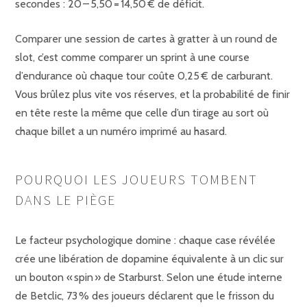
secondes : 20 – 5,50 = 14,50 € de déficit.
Comparer une session de cartes à gratter à un round de
slot, c’est comme comparer un sprint à une course
d’endurance où chaque tour coûte 0,25 € de carburant.
Vous brûlez plus vite vos réserves, et la probabilité de finir
en tête reste la même que celle d’un tirage au sort où
chaque billet a un numéro imprimé au hasard.
POURQUOI LES JOUEURS TOMBENT
DANS LE PIÈGE
Le facteur psychologique domine : chaque case révélée
crée une libération de dopamine équivalente à un clic sur
un bouton « spin » de Starburst. Selon une étude interne
de Betclic, 73 % des joueurs déclarent que le frisson du