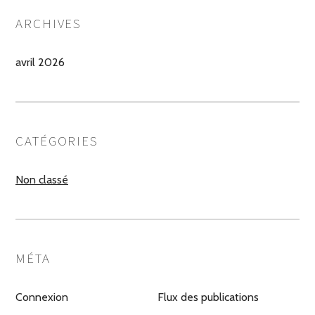
ARCHIVES
avril 2026
CATÉGORIES
Non classé
MÉTA
Connexion
Flux des publications