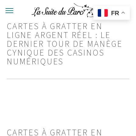
FR
CARTES À GRATTER EN
LIGNE ARGENT RÉEL : LE
DERNIER TOUR DE MANÈGE
CYNIQUE DES CASINOS
NUMÉRIQUES
GALES
 ALENTOURS
CARTES À GRATTER EN