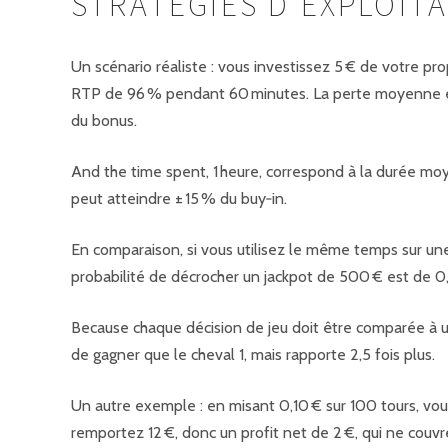
STRATÉGIES D’EXPLOITA
Un scénario réaliste : vous investissez 5 € de votre pr
RTP de 96 % pendant 60 minutes. La perte moyenne esti
du bonus.
And the time spent, 1 heure, correspond à la durée mo
peut atteindre ± 15 % du buy‑in.
En comparaison, si vous utilisez le même temps sur une
probabilité de décrocher un jackpot de 500 € est de 0,2
Because chaque décision de jeu doit être comparée à un 
de gagner que le cheval 1, mais rapporte 2,5 fois plus.
Un autre exemple : en misant 0,10 € sur 100 tours, vou
remportez 12 €, donc un profit net de 2 €, qui ne couvr