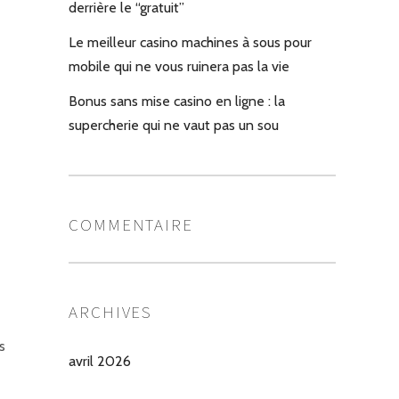
derrière le “gratuit”
Le meilleur casino machines à sous pour
mobile qui ne vous ruinera pas la vie
Bonus sans mise casino en ligne : la
supercherie qui ne vaut pas un sou
COMMENTAIRE
e
ARCHIVES
s
avril 2026