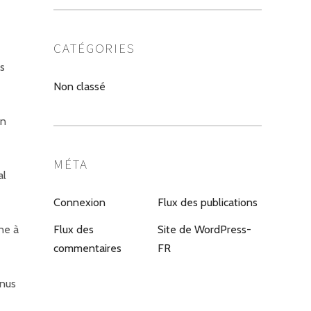
CATÉGORIES
us
Non classé
un
MÉTA
al
Connexion
Flux des publications
ne à
Flux des
Site de WordPress-
commentaires
FR
onus