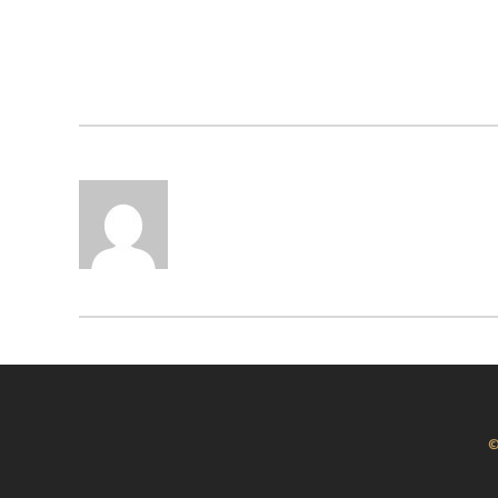
ASSIGNER
LES
AUTEURS
©