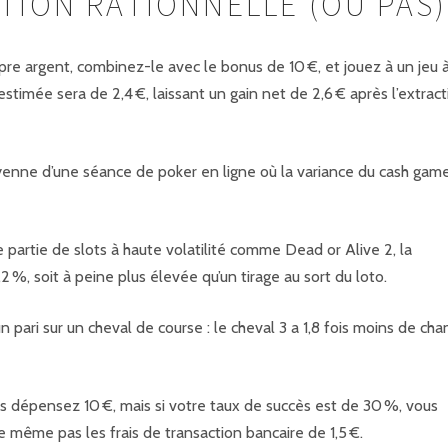
TION RATIONNELLE (OU PAS)
opre argent, combinez-le avec le bonus de 10 €, et jouez à un jeu 
mée sera de 2,4 €, laissant un gain net de 2,6 € après l’extract
yenne d’une séance de poker en ligne où la variance du cash gam
 partie de slots à haute volatilité comme Dead or Alive 2, la
 %, soit à peine plus élevée qu’un tirage au sort du loto.
pari sur un cheval de course : le cheval 3 a 1,8 fois moins de cha
s dépensez 10 €, mais si votre taux de succès est de 30 %, vous
e même pas les frais de transaction bancaire de 1,5 €.