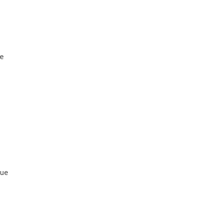
ve
que