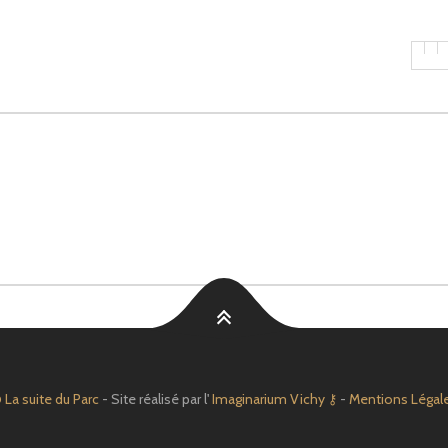
 La suite du Parc
- Site réalisé par l'
Imaginarium Vichy
⚷
-
Mentions Légal