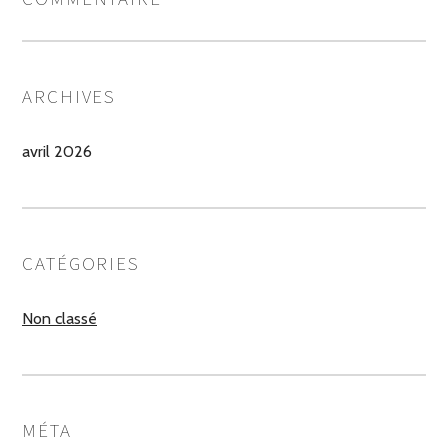
ARCHIVES
avril 2026
CATÉGORIES
Non classé
MÉTA