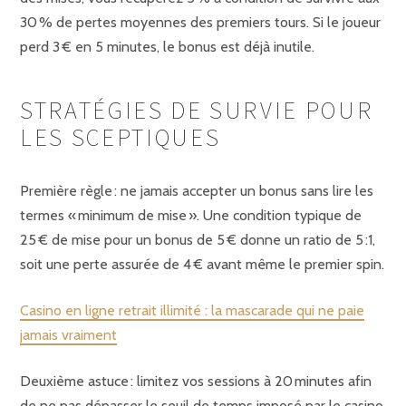
30 % de pertes moyennes des premiers tours. Si le joueur
perd 3 € en 5 minutes, le bonus est déjà inutile.
STRATÉGIES DE SURVIE POUR
LES SCEPTIQUES
Première règle : ne jamais accepter un bonus sans lire les
termes « minimum de mise ». Une condition typique de
25 € de mise pour un bonus de 5 € donne un ratio de 5 :1,
soit une perte assurée de 4 € avant même le premier spin.
Casino en ligne retrait illimité : la mascarade qui ne paie
jamais vraiment
Deuxième astuce : limitez vos sessions à 20 minutes afin
de ne pas dépasser le seuil de temps imposé par le casino.