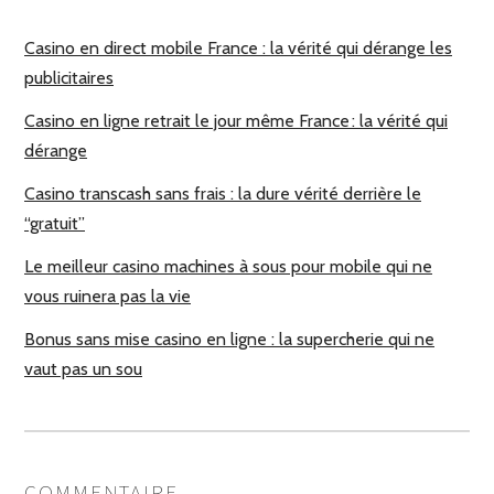
Casino en direct mobile France : la vérité qui dérange les
publicitaires
Casino en ligne retrait le jour même France : la vérité qui
dérange
Casino transcash sans frais : la dure vérité derrière le
“gratuit”
Le meilleur casino machines à sous pour mobile qui ne
vous ruinera pas la vie
Bonus sans mise casino en ligne : la supercherie qui ne
vaut pas un sou
COMMENTAIRE