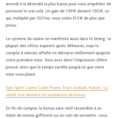
arrondi à la décimale la plus basse pour vous empêcher de
percevoir le vrai coût. Un gain de 1,99 € devient 1,90 €, ce
qui, multiplié par 150 fois, vous coûte 13,5 € de plus que
prévu.
Le cynisme du casino se manifeste aussi dans le timing : la
plupart des offres expirent après 48 heures, mais le
compte à rebours affiché ne démarre réellement qu’après
votre première mise. Vous avez donc l’impression d’être
pressé, alors que le temps s’arrête jusqu’à ce que votre
mise vous plaise.
Spin Spirit Casino Code Promo Tours Gratuits France : La
vérité crue derrière les promesses de bonus
En fin de compte, le bonus sans vérif ressemble à un
ticket de loterie griffonné sur un coin de serviette : vous