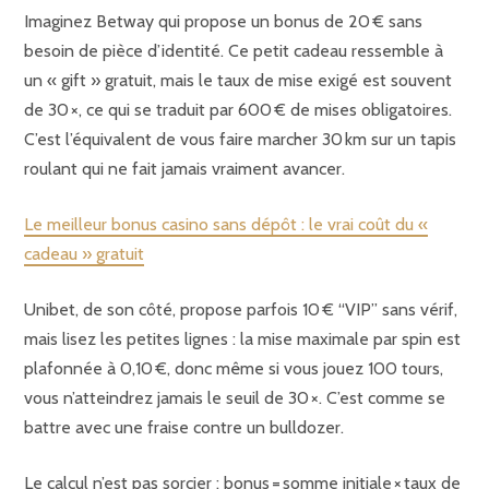
Imaginez Betway qui propose un bonus de 20 € sans
besoin de pièce d’identité. Ce petit cadeau ressemble à
un « gift » gratuit, mais le taux de mise exigé est souvent
de 30 ×, ce qui se traduit par 600 € de mises obligatoires.
C’est l’équivalent de vous faire marcher 30 km sur un tapis
roulant qui ne fait jamais vraiment avancer.
Le meilleur bonus casino sans dépôt : le vrai coût du «
cadeau » gratuit
Unibet, de son côté, propose parfois 10 € “VIP” sans vérif,
mais lisez les petites lignes : la mise maximale par spin est
plafonnée à 0,10 €, donc même si vous jouez 100 tours,
vous n’atteindrez jamais le seuil de 30 ×. C’est comme se
battre avec une fraise contre un bulldozer.
Le calcul n’est pas sorcier : bonus = somme initiale × taux de