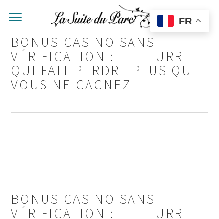
FR
BONUS CASINO SANS
VÉRIFICATION : LE LEURRE
QUI FAIT PERDRE PLUS QUE
VOUS NE GAGNEZ
GALES
 ALENTOURS
BONUS CASINO SANS
VÉRIFICATION : LE LEURRE