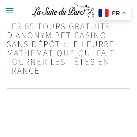
FR
LES 65 TOURS GRATUITS
D’ANONYM BET CASINO
SANS DÉPÔT : LE LEURRE
MATHÉMATIQUE QUI FAIT
TOURNER LES TÊTES EN
FRANCE
GALES
 ALENTOURS