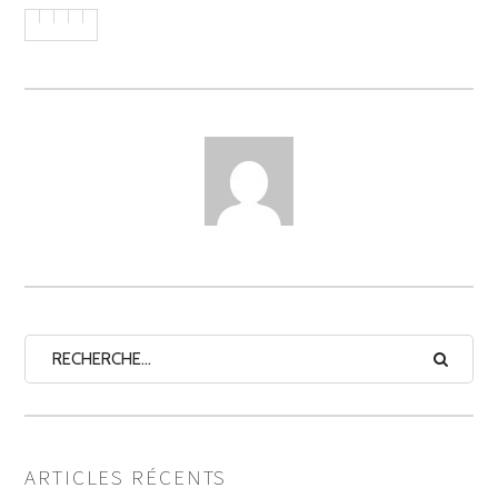
ASSIGNER
LES
AUTEURS
ARTICLES RÉCENTS