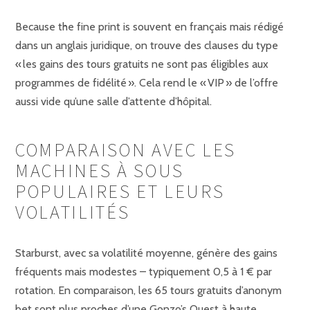
Because the fine print is souvent en français mais rédigé
dans un anglais juridique, on trouve des clauses du type
« les gains des tours gratuits ne sont pas éligibles aux
programmes de fidélité ». Cela rend le « VIP » de l’offre
aussi vide qu’une salle d’attente d’hôpital.
COMPARAISON AVEC LES
MACHINES À SOUS
POPULAIRES ET LEURS
VOLATILITÉS
Starburst, avec sa volatilité moyenne, génère des gains
fréquents mais modestes – typiquement 0,5 à 1 € par
rotation. En comparaison, les 65 tours gratuits d’anonym
bet sont plus proches d’une Gonzo’s Quest à haute