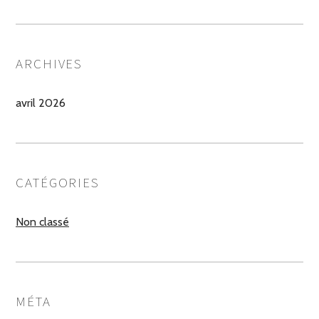
ARCHIVES
avril 2026
CATÉGORIES
Non classé
MÉTA