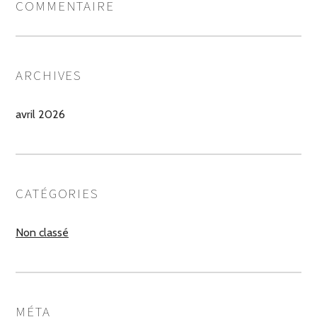
COMMENTAIRE
ARCHIVES
avril 2026
CATÉGORIES
Non classé
MÉTA