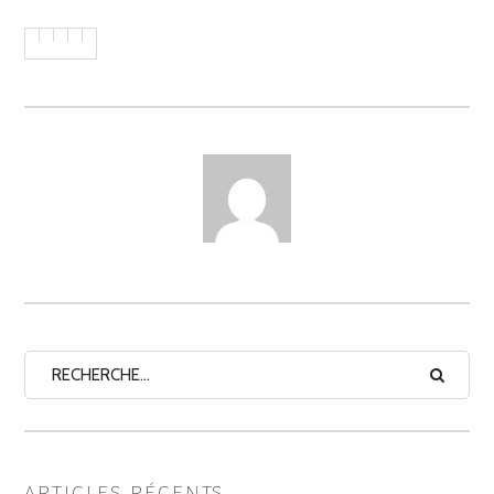
ASSIGNER
LES
AUTEURS
ARTICLES RÉCENTS